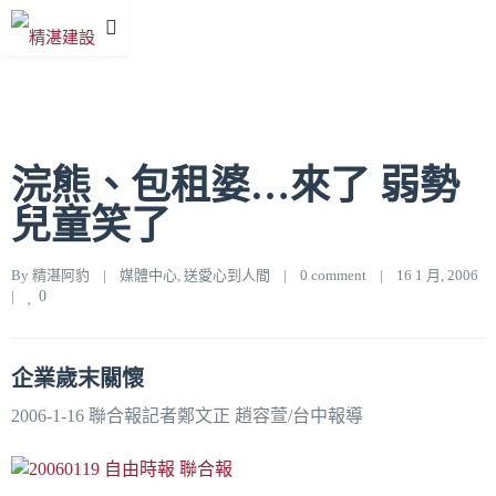
浣熊、包租婆…來了 弱勢
兒童笑了
By 
精湛阿豹
|
媒體中心
, 
送愛心到人間
|
0 comment
|
16 1 月, 2006    
|
0
企業歲末關懷
2006-1-16 聯合報記者鄭文正 趙容萱/台中報導