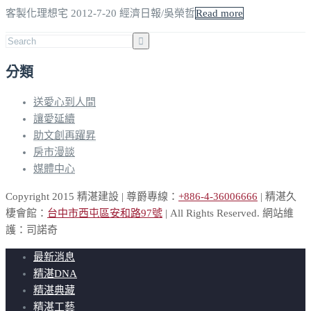
客製化理想宅 2012-7-20 經濟日報/吳榮哲
Read more
分類
送愛心到人間
讓愛延續
助文創再躍昇
房市漫談
媒體中心
Copyright 2015 精湛建設 | 尊爵專線：
+886-4-36006666
| 精湛久
棲會館：
台中市西屯區安和路97號
| All Rights Reserved. 網站維
護：司諾奇
最新消息
精湛DNA
精湛典藏
精湛工藝