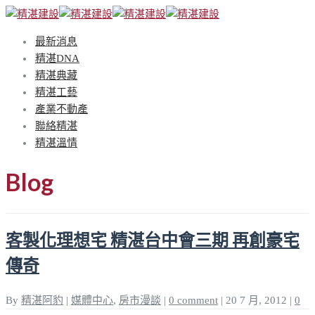
最新消息
精湛DNA
精湛典藏
精湛工藝
產業不動產
聯絡精湛
精湛溫情
Blog
客製化理想宅 精湛台中會三期 再創豪宅
傳奇
By
精湛阿豹
|
媒體中心
,
房市漫談
|
0 comment
|
20 7 月, 2012
|
0