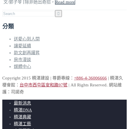
文/郭子苓 ⌈除非她出奇招，
Read more
分類
送愛心到人間
讓愛延續
助文創再躍昇
房市漫談
媒體中心
Copyright 2015 精湛建設 | 尊爵專線：
+886-4-36006666
| 精湛久
棲會館：
台中市西屯區安和路97號
| All Rights Reserved. 網站維
護：司諾奇
最新消息
精湛DNA
精湛典藏
精湛工藝