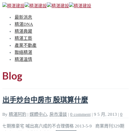
最新消息
精湛DNA
精湛典藏
精湛工藝
產業不動產
聯絡精湛
精湛溫情
Blog
出手炒台中房市 殷琪算什麼
By
精湛阿豹
|
媒體中心
,
房市漫談
|
0 comment
|
9 5 月, 2013
|
0
七期推豪宅 喊出高六成的不合理價格 2013-5-9 商業周刊329期