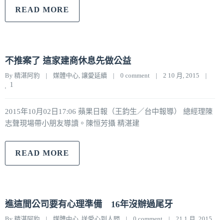
READ MORE
不推案了 這家建商休息先做公益
By 
精湛阿豹
|
媒體中心
, 
讓愛延續
|
0 comment
|
2 10 月, 2015    
|
1
2015年10月02日17:06 蘋果日報（王鈞生／台中報導） 總經理陳
志聲現場帶小朋友導讀。陳恒芳攝 精湛建
READ MORE
進這間公司要有心理準備 16年沒辦過尾牙
By 
精湛阿豹
|
媒體中心
, 
送愛心到人間
|
0 comment
|
21 1 月, 2015    