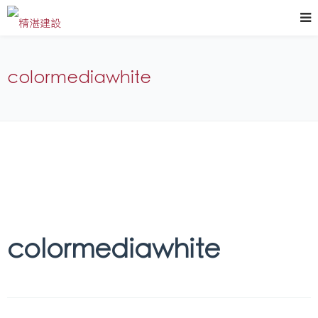
colormediawhite
colormediawhite