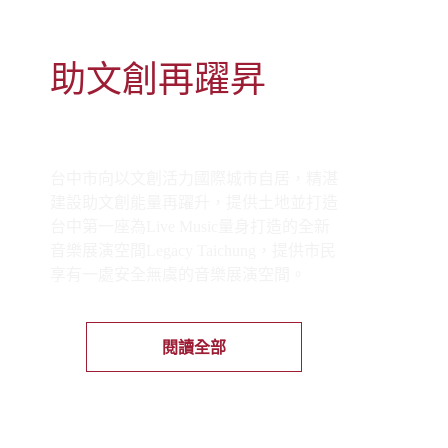
助文創再躍昇
打造Legacy台中
台中市向以文創活力國際城市自居，精湛
建設助文創能量再躍升，提供土地並打造
台中第一座為Live Music量身打造的全新
音樂展演空間Legacy Taichung，提供市民
享有一處安全無虞的音樂展演空間。
閱讀全部