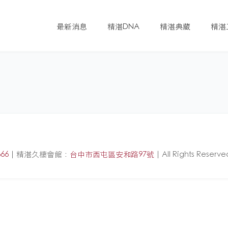
最新消息
精湛DNA
精湛典藏
精湛
666
| 精湛久棲會館：
台中市西屯區安和路97號
| All Rights Res