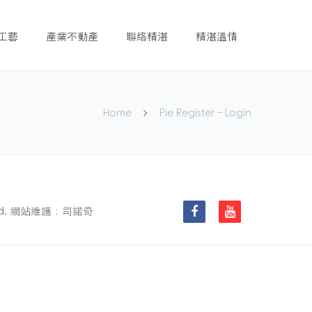
工藝
產業不動產
聯絡精湛
精湛溫情
Home
Pie Register – Login
erved. 網站維護：司諾奇