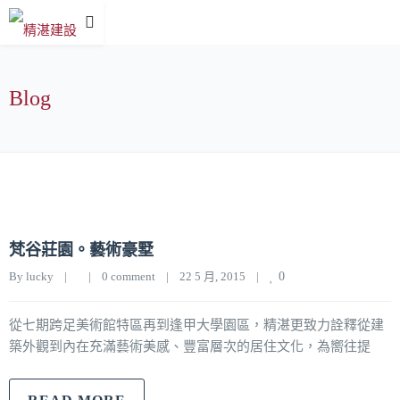
Blog
梵谷莊園。藝術豪墅
By 
lucky
|
|
0 comment
|
22 5 月, 2015    
|
0
從七期跨足美術館特區再到逢甲大學園區，精湛更致力詮釋從建
築外觀到內在充滿藝術美感、豐富層次的居住文化，為嚮往提