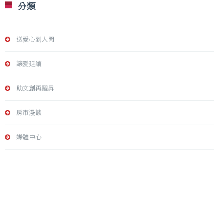
分類
送愛心到人間
讓愛延續
助文創再躍昇
房市漫談
媒體中心