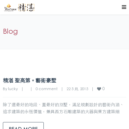
Blog
精湛 聖高第。藝術豪墅
0
By 
lucky
|
|
0 comment
|
22 5 月, 2015    
|
除了選最好的地段、蓋最好的別墅，滿足規劃設計的藝術內涵、
追求建築的永恆價值，兼具西方石雕建築的大器與東方建築細