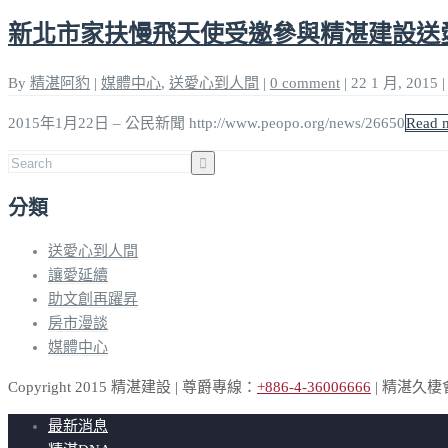
新北市家扶慢飛天使受邀參與精湛建設送
By
精湛阿豹
|
媒體中心
,
送愛心到人間
|
0 comment
|
22 1 月, 2015
|
2015年1月22日 – 公民新聞 http://www.peopo.org/news/26650
Read 
分類
送愛心到人間
讓愛延續
助文創再躍昇
房市漫談
媒體中心
Copyright 2015 精湛建設 | 尊爵專線：
+886-4-36006666
| 精湛久
最新消息