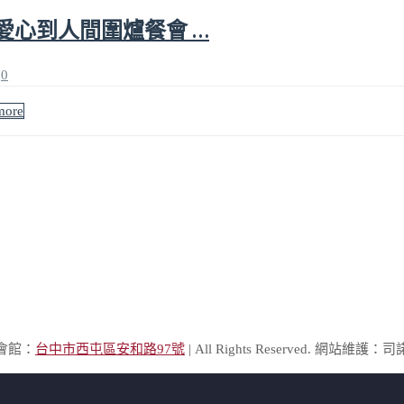
愛心到人間圍爐餐會 …
0
more
棲會館：
台中市西屯區安和路97號
| All Rights Reserved. 網站維護：