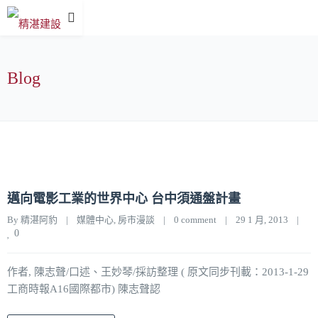
Blog
邁向電影工業的世界中心 台中須通盤計畫
By 
精湛阿豹
|
媒體中心
, 
房市漫談
|
0 comment
|
29 1 月, 2013    
|
0
作者, 陳志聲/口述、王妙琴/採訪整理 ( 原文同步刊載：2013-1-29
工商時報A16國際都市) 陳志聲認