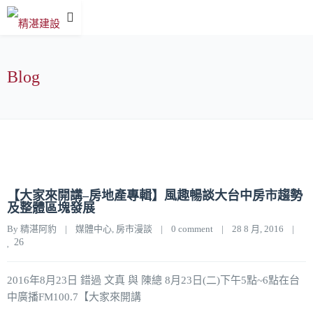
Blog
【大家來開講–房地產專輯】風趣暢談大台中房市趨勢
及整體區塊發展
By 
精湛阿豹
|
媒體中心
, 
房市漫談
|
0 comment
|
28 8 月, 2016    
|
26
2016年8月23日 錯過 文真 與 陳總 8月23日(二)下午5點~6點在台
中廣播FM100.7【大家來開講