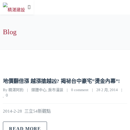
Blog
地價翻倍漲 越漲搶越凶? 揭祕台中豪宅”燙金內幕”!
By 
精湛阿豹
|
媒體中心
, 
房市漫談
|
0 comment
|
28 2 月, 2014    
|
0
2014-2-28 三立54新觀點
READ MORE