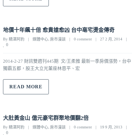
地價十年飆十倍 愈貴搶愈凶 台中亳宅燙金傳奇
By 
精湛阿豹
|
媒體中心
, 
房市漫談
|
0 comment
|
27 2 月, 2014    
|
0
2014-2-27 財訊雙週刊445期 文/王柔雅 最新一季房價漲勢，台中
獨霸五都，股王大立光董座林恩平、宏
READ MORE
大肚黃金山 億元豪宅群聚地價翻2倍
By 
精湛阿豹
|
媒體中心
, 
房市漫談
|
0 comment
|
19 9 月, 2013    
|
0