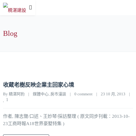
Blog
收蔵老樹反映企業主回家心境
By 
精湛阿豹
|
媒體中心
, 
房市漫談
|
0 comment
|
23 10 月, 2013    
|
1
作者, 陳志聲/口述、王妙琴/採訪整理 ( 原文同步刊載：2013-10-
23工商時報A18世界豪墅特集 )