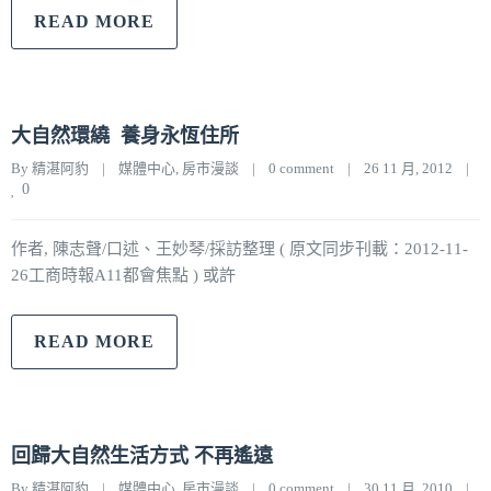
READ MORE
大自然環繞 養身永恆住所
By 
精湛阿豹
|
媒體中心
, 
房市漫談
|
0 comment
|
26 11 月, 2012    
|
0
作者, 陳志聲/口述、王妙琴/採訪整理 ( 原文同步刊載：2012-11-
26工商時報A11都會焦點 ) 或許
READ MORE
回歸大自然生活方式 不再遙遠
By 
精湛阿豹
|
媒體中心
, 
房市漫談
|
0 comment
|
30 11 月, 2010    
|