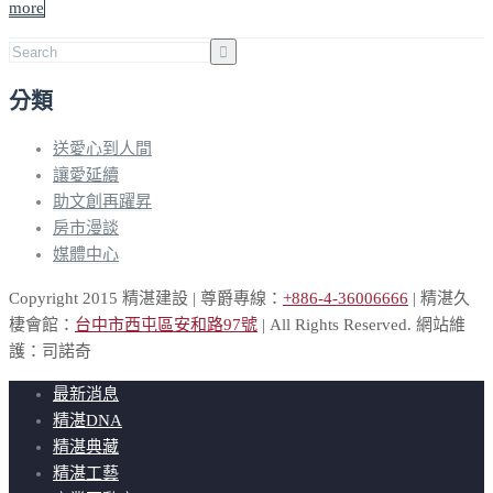
more
分類
送愛心到人間
讓愛延續
助文創再躍昇
房市漫談
媒體中心
Copyright 2015 精湛建設 | 尊爵專線：
+886-4-36006666
| 精湛久
棲會館：
台中市西屯區安和路97號
| All Rights Reserved. 網站維
護：司諾奇
最新消息
精湛DNA
精湛典藏
精湛工藝