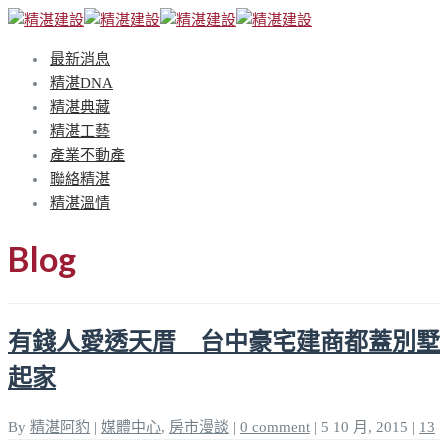
最新消息
精湛DNA
精湛典藏
精湛工藝
產業不動產
聯絡精湛
精湛溫情
Blog
有錢人愛透天厝 台中豪宅建商都蓋別墅
起家
By
精湛阿豹
|
媒體中心
,
房市漫談
|
0 comment
|
5 10 月, 2015
|
13