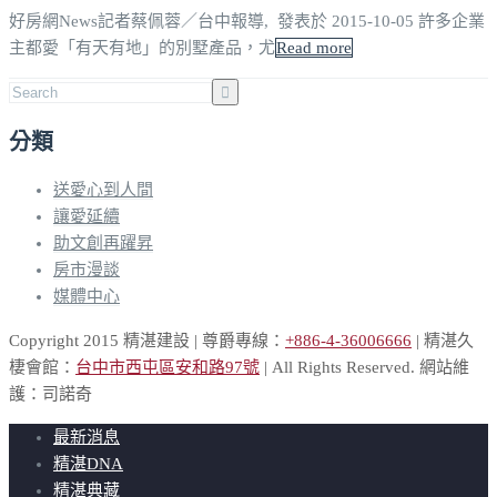
好房網News記者蔡佩蓉／台中報導, 發表於 2015-10-05 許多企業
主都愛「有天有地」的別墅產品，尤
Read more
分類
送愛心到人間
讓愛延續
助文創再躍昇
房市漫談
媒體中心
Copyright 2015 精湛建設 | 尊爵專線：
+886-4-36006666
| 精湛久
棲會館：
台中市西屯區安和路97號
| All Rights Reserved. 網站維
護：司諾奇
最新消息
精湛DNA
精湛典藏