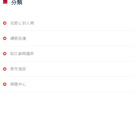
分類
送愛心到人間
讓愛延續
助文創再躍昇
房市漫談
媒體中心