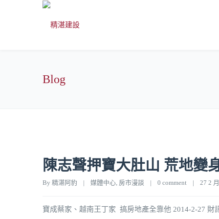
Blog
陳志聲押寶大肚山 荒地變
By 
精湛阿豹
|
媒體中心
, 
房市漫談
|
0 comment
|
27 2 月,
寶成蔡家、越南王丁家 搞房地產全靠他 2014-2-27 