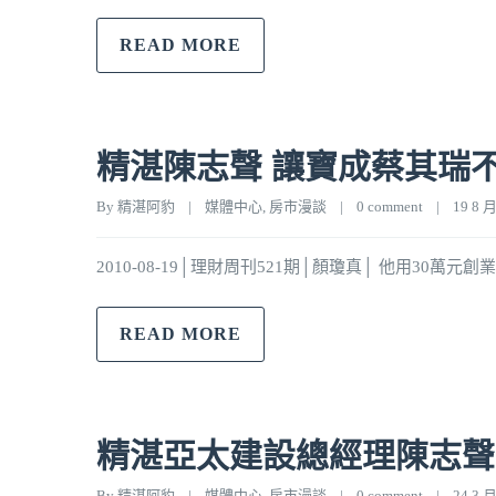
READ MORE
精湛陳志聲 讓寶成蔡其瑞
By 
精湛阿豹
|
媒體中心
, 
房市漫談
|
0 comment
|
19 8 月,
2010-08-19│理財周刊521期│顏瓊真│ 他用3
READ MORE
精湛亞太建設總經理陳志聲
By 
精湛阿豹
|
媒體中心
, 
房市漫談
|
0 comment
|
24 3 月,