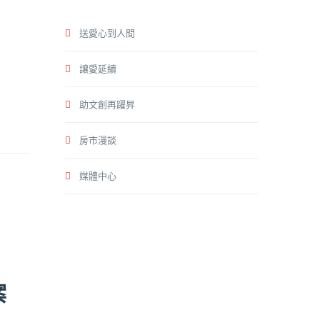
送愛心到人間
讓愛延續
助文創再躍昇
房市漫談
媒體中心
案