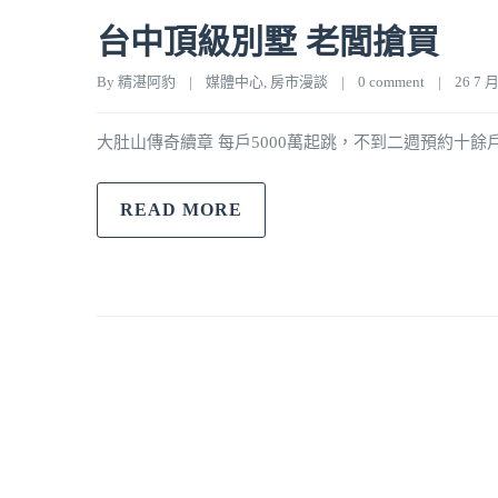
台中頂級別墅 老閭搶買
By 
精湛阿豹
|
媒體中心
, 
房市漫談
|
0 comment
|
26 7 月,
大肚山傳奇續章 每戶5000萬起跳，不到二週預約十餘戶，
READ MORE