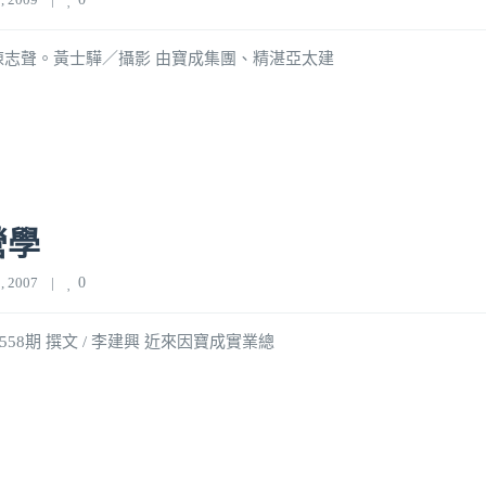
總經理陳志聲。黃士驊／攝影 由寶成集團、精湛亞太建
營學
 2007    
|
0
 558期 撰文 / 李建興 近來因寶成實業總