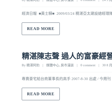
經濟日報 ■黃士驊■ 2009/03/24 精湛亞太建設
READ MORE
精湛陳志聲 過人的富豪經
By 
精湛阿豹
|
媒體中心
, 
房市漫談
|
0 comment
|
30 8 月,
專賣豪宅給台商董事長的高手 2007-8-30 出處 / 今周刊
READ MORE