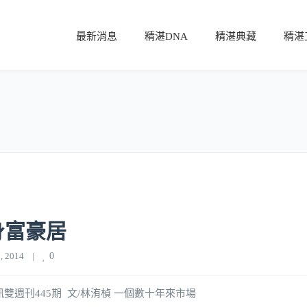
最新消息
精湛DNA
精湛典藏
精湛
身富豪居
 2014    
|
0
財訊雙週刊445期 文/林洧楨 一個數十年來市場