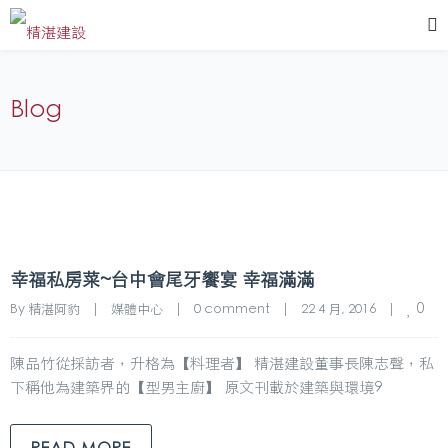
Blog
幸福私房菜~台中會尾牙饗宴 幸福滿滿
0
By 
精湛阿豹
|
媒體中心
|
0 comment
|
22 4 月, 2016    
|
陳品竹從採訪者，升格為【料理者】 精湛建設董事長陳志聲，私
下稱他為建築界的【型男主廚】 原文刊載於建築與環境9