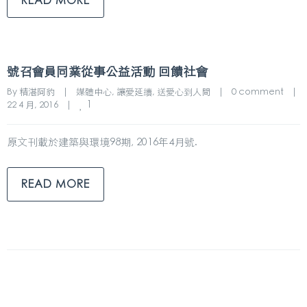
READ MORE
號召會員同業從事公益活動 回饋社會
By 
精湛阿豹
|
媒體中心
, 
讓愛延續
, 
送愛心到人間
|
0 comment
|
1
22 4 月, 2016    
|
原文刊載於建築與環境98期, 2016年4月號.
READ MORE