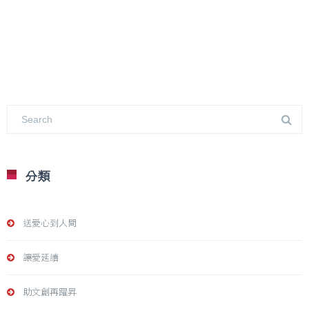
分類
送愛心到人間
讓愛延續
助文創再躍昇