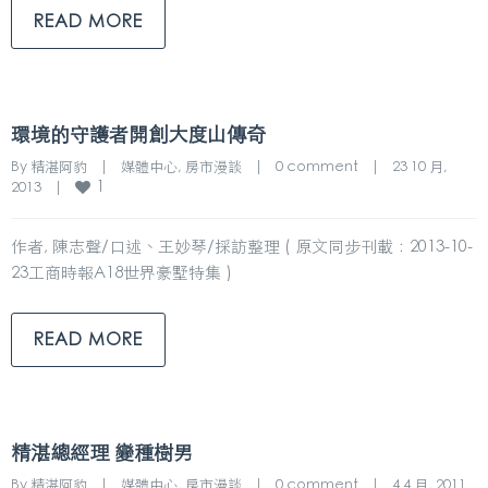
READ MORE
環境的守護者開創大度山傳奇
By 
精湛阿豹
|
媒體中心
, 
房市漫談
|
0 comment
|
23 10 月, 
1
2013    
|
作者, 陳志聲/口述、王妙琴/採訪整理 ( 原文同步刊載：2013-10-
23工商時報A18世界豪墅特集 )
READ MORE
精湛總經理 變種樹男
By 
精湛阿豹
|
媒體中心
, 
房市漫談
|
0 comment
|
4 4 月, 2011    