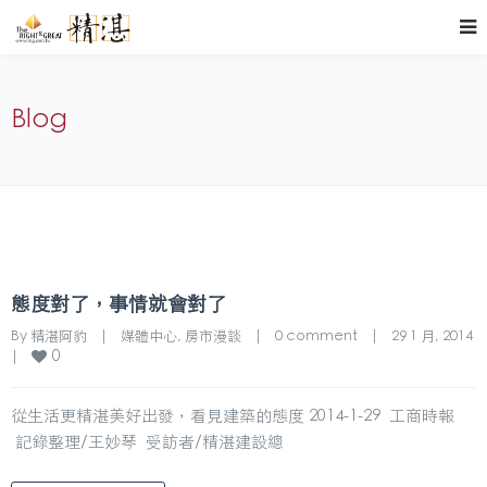
Blog
態度對了，事情就會對了
By 
精湛阿豹
|
媒體中心
, 
房市漫談
|
0 comment
|
29 1 月, 2014    
0
|
從生活更精湛美好出發，看見建築的態度 2014-1-29 工商時報
記錄整理/王妙琴 受訪者/精湛建設總