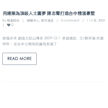
用建築為頂級人士圓夢 陳志聲打造台中精湛豪墅
By 
精湛阿豹
|
媒體中心
, 
房市漫談
|
0 comment
|
1 12 月, 2009    
0
|
發掘未來 創造大肚山傳奇 2009-12-1 卓越雜誌, 文/鄒依倫 民國
86年，在台中七期地段遍地長滿了
READ MORE