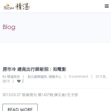
Blog
房市冷 建商出行銷新招：拍電影
By 
精湛阿豹
|
助文創再躍昇
, 
媒體中心
|
0 comment
|
27 5 月, 
2
2015    
|
2015-05-27 商業周刊 第1437期 撰文者/尤子彥
READ MORE