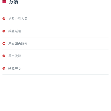
分類
送愛心到人間
讓愛延續
助文創再躍昇
房市漫談
媒體中心