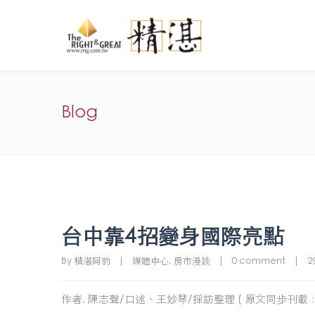
Blog
台中靠4招變身國際亮點
By 
精湛阿豹
|
媒體中心
, 
房市漫談
|
0 comment
|
29
作者, 陳志聲/口述、王妙琴/採訪整理 ( 原文同步刊載：2