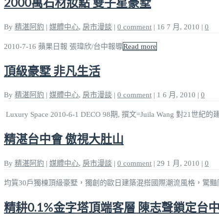
2000萬石材妝點 雙子星豪墅
By
精湛阿豹
|
媒體中心
,
房市漫談
|
0 comment
|
16 7 月, 2010
|
0
2010-7-16 蘋果日報 張瑋欣/台中報導
Read more
頂級豪墅 非凡生活
By
精湛阿豹
|
媒體中心
,
房市漫談
|
0 comment
|
1 6 月, 2010
|
0
Luxury Space 2010-6-1 DECO 98期, 撰文=Juila Wang 對21世紀
精湛台中會 傲視大肚山
By
精湛阿豹
|
媒體中心
,
房市漫談
|
0 comment
|
29 1 月, 2010
|
0
均質30戶獨棟頂級豪墅，獨創的歐日建築混搭國際潮流風格，驚豔同業，
精耕0.1%金字塔頂端客層 陳志聲鎖定台