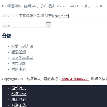
By
精湛阿豹
|
媒體中心
,
房市漫談
|
0 comment
|
13 9 月, 2007
|
0
2007-9-13 工商時報記者/曾麗芳
Read more
分類
送愛心到人間
讓愛延續
助文創再躍昇
房市漫談
媒體中心
Copyright 2015 精湛建設 | 尊爵專線：
+886-4-36006666
| 精湛久
最新消息
精湛DNA
精湛典藏
精湛工藝