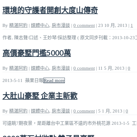
環境的守護者開創大度山傳奇
By
精湛阿豹
|
媒體中心
,
房市漫談
|
0 comment
|
23 10 月, 2013
|
1
作者, 陳志聲/口述、王妙琴/採訪整理 ( 原文同步刊載：2013-10-2
高價豪墅門檻5000萬
By
精湛阿豹
|
媒體中心
,
房市漫談
|
0 comment
|
11 5 月, 2013
|
0
2013-5-11 蘋果日報
Read more
大肚山豪墅 企業主新歡
By
精湛阿豹
|
媒體中心
,
房市漫談
|
0 comment
|
5 1 月, 2013
|
0
可遠眺7期夜景，是距離台中工業區不遠的市外桃花源 2013-1-5