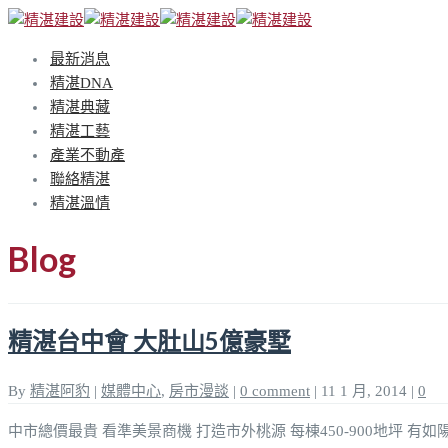
最新消息
精湛DNA
精湛典藏
精湛工藝
產業不動產
聯絡精湛
精湛溫情
Blog
精湛台中會 大肚山5億豪墅
By
精湛阿豹
|
媒體中心
,
房市漫談
|
0 comment
|
11 1 月, 2014
|
0
中市總價最貴 看準美景商機 打造市外桃源 每棟450-900地坪 有如陽明