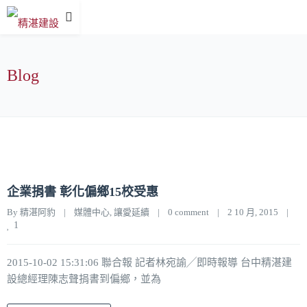
Blog
企業捐書 彰化偏鄉15校受惠
By 
精湛阿豹
|
媒體中心
, 
讓愛延續
|
0 comment
|
2 10 月, 2015    
|
1
2015-10-02 15:31:06 聯合報 記者林宛諭╱即時報導 台中精湛建
設總經理陳志聲捐書到偏鄉，並為