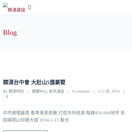
Blog
精湛台中會 大肚山5億豪墅
By 
精湛阿豹
|
媒體中心
, 
房市漫談
|
0 comment
|
11 1 月, 2014    
|
0
中市總價最貴 看準美景商機 打造市外桃源 每棟450-900地坪 有
如陽明山仰德大道 2014-1-11 聯合