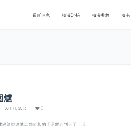
最新消息
精湛DNA
精湛典藏
精湛
圍爐
0
|
30 1 月, 2016    
|
 由精湛建設總經理陳志聲發起的「送愛心到人間」活