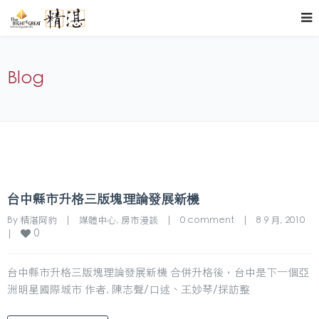
Blog
台中縣市升格三版塊理論發展新機
By 
精湛阿豹
|
媒體中心
, 
房市漫談
|
0 comment
|
8 9 月, 2010    
0
|
台中縣市升格三版塊理論發展新機 合併升格後，台中是下一個亞
洲明星國際城市 作者, 陳志聲/口述、王妙琴/採訪整