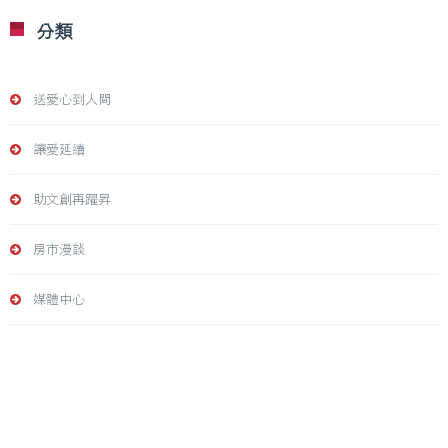
分類
送愛心到人間
讓愛延續
助文創再躍昇
房市漫談
媒體中心