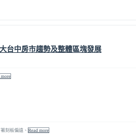
談大台中房市趨勢及整體區塊發展
 more
有著刻板偏遠、
Read more