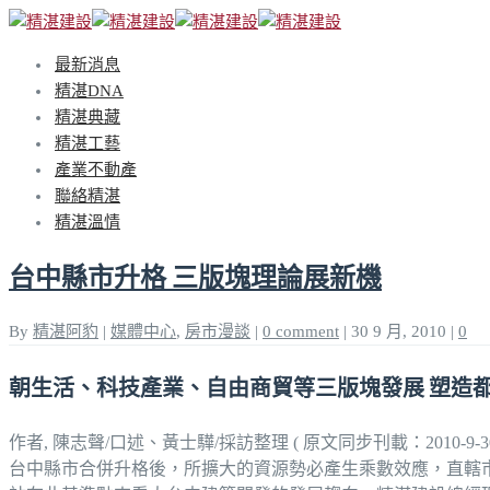
最新消息
精湛DNA
精湛典藏
精湛工藝
產業不動產
聯絡精湛
精湛溫情
台中縣市升格 三版塊理論展新機
By
精湛阿豹
|
媒體中心
,
房市漫談
|
0 comment
|
30 9 月, 2010
|
0
朝生活、科技產業、自由商貿等三版塊發展
塑造
作者, 陳志聲/口述、黃士驊/採訪整理 ( 原文同步刊載：2010-9-3
台中縣市合併升格後，所擴大的資源勢必產生乘數效應，直轄市