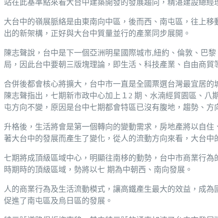
站在此基準點來看大台中建築開發的發展趨向，精湛建設總經
大台中的嶺展脈絡是由東南向中區，後而西、南屯區，往上移
出的新架構，正好與大台中質量並行的產業同步展開。
陳志聲說，台中是下一個亞洲明星國際城市,紐約、倫敦、巴
局，因此台中要朝三版塊理論，即生活、科技產業、自由商貿
合併後都會核心將擴大，台中市一直是全國票選台灣最宜居的
陳志聲指出，七期新市政中心加上１2 期、水湳經貿園區、八期
屯方向不變，原因是台中七期都會特區已沒有腹地，趨勢、方
升格後，生活將會是第一個轉向的變動需求，房地產將以自住
著大台中的發展而產生了變化，從人的流動方向來看，大台中
七期將成頂級區域中心，明顯往南栘的動勢，台中市商業行為
時期時的頂級區域，勢將以七 期為中朝西、南向發展。
人的商業行為及生活流動模式，讓高鐵產生最大的效益，成為
促進了南屯區及烏日區的發展。