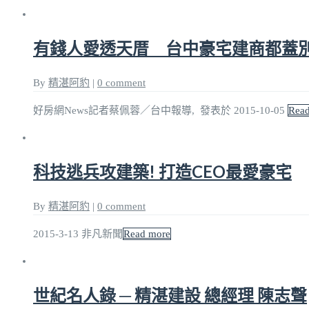
有錢人愛透天厝 台中豪宅建商都蓋
By
精湛阿豹
|
0 comment
好房網News記者蔡佩蓉／台中報導, 發表於 2015-10-05
Rea
科技逃兵攻建築! 打造CEO最愛豪宅
By
精湛阿豹
|
0 comment
2015-3-13 非凡新聞
Read more
世紀名人錄 ─ 精湛建設 總經理 陳志聲