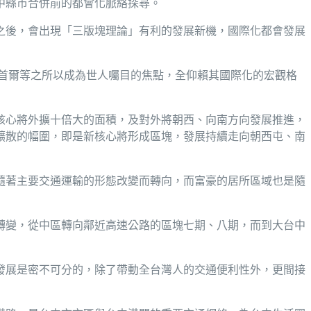
中縣市合併前的都會化脈絡探尋。
之後，會出現「三版塊理論」有利的發展新機，國際化都會發展
首爾等之所以成為世人囑目的焦點，全仰賴其國際化的宏觀格
核心將外擴十倍大的面積，及對外將朝西、向南方向發展推進，
核心擴散的幅圍，即是新核心將形成區塊，發展持續走向朝西屯、南
隨著主要交通運輸的形態改變而轉向，而富豪的居所區域也是隨
轉變，從中區轉向鄰近高速公路的區塊七期、八期，而到大台中
發展是密不可分的，除了帶動全台灣人的交通便利性外，更間接