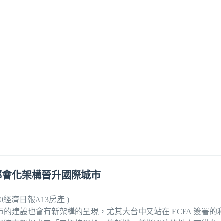
都會化架構晉升國際城市
0經濟日報A13房產 )
的建設也會有新架構的呈現，尤其大台中又站在 ECFA 簽署