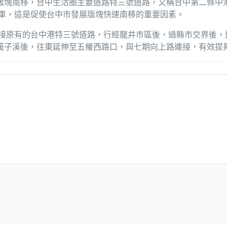
版塊南栘，台中生活圈主要道路特三號道路，又稱台中第二條中
通車，這是促使台中市發展版塊快速南移的重要因素。
銜接原有的台中港特三號道路，行經龍井市區後，過縣市交界後，
筏子溪後，往東延伸至五權西路口，與七期向上路連接，有效提