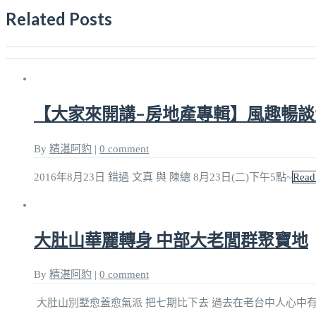
Related Posts
【大家來開講–房地產專輯】風趣暢
By
精湛阿豹
|
0 comment
2016年8月23日 錯過 文真 與 陳總 8月23日(二)下午5點~
Read
大肚山華麗轉身 中部大老閭群聚寶地
By
精湛阿豹
|
0 comment
大肚山別墅愈蓋愈氣派 把七期比下去 過去在老台中人心中