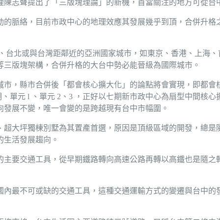
理陳志聲提出了「三版塊理論」的新機，首當關注的地方可從台
動的脈絡，目前市政中心的地理效應其發展幾乎到頂，合併升格
黎、台北或與台灣距鄰近的亞洲國家城市，如東京、香港、上海、
等三版塊架構，合併升格的大台中勢必能晉級為國際城市。
城市，縣市合併後「都會核心擴大化」的論點將會實現，即都會
、單元 l 、單元 2、3 ，正好以七期新市政中心為扇型中間
向發展不變，唯一會變的是跨越現有台中市幅圍。
、超大坪獨棟別墅為其置產首選，原因是頂級區域的開發，總是
的生活發展趨向。
的主要交通工具，從早期鐵路轉向高速公路再轉以高鐵也是隨之
國內最不可或缺的交通工具，這種交通運輸方式的變遷與台中的