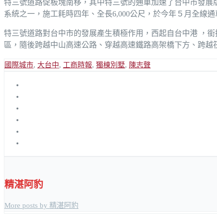
特三號道路促板塊南移，其中特三號的通車加速了台中市發展
系統之一，施工耗時四年、全長6,000公尺，於今年５月全線
特三號道路對台中市的發展產生積極作用，西起自台中港 ，
區，隨後跨越中山高速公路、穿越高速鐵路高架橋下方、跨越
國際城市
,
大台中
,
工商時報
,
獨棟別墅
,
陳志聲
精湛阿豹
More posts by 精湛阿豹