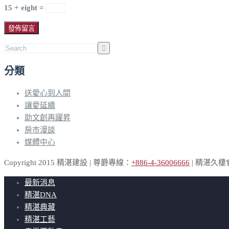
15 + eight =
分類
送愛心到人間
讓愛延續
助文創再躍昇
房市漫談
媒體中心
Copyright 2015 精湛建設 | 尊爵專線：
+886-4-36006666
| 精湛久
最新消息
精湛DNA
精湛典藏
精湛工藝