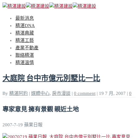
最新消息
精湛DNA
精湛典藏
精湛工藝
產業不動產
聯絡精湛
精湛溫情
大庭院 台中市億元別墅比一比
By
精湛阿豹
|
媒體中心
,
房市漫談
|
0 comment
|
19 7 月, 2007
|
0
專家意見 擁有景觀 親近土地
2007-7-19 蘋果日報