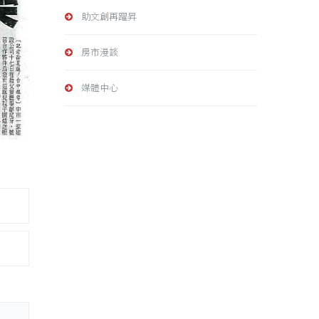
助文創再躍昇
房市漫談
媒體中心