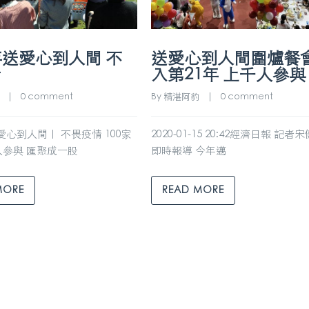
年送愛心到人間 不
送愛心到人間圍爐餐
情
入第21年 上千人參與
    |    
0 comment
By 
精湛阿豹
    |    
0 comment
送愛心到人間｜ 不畏疫情 100家
2020-01-15 20:42經濟日報 記者
參與 匯聚成一股
即時報導 今年邁
MORE
READ MORE