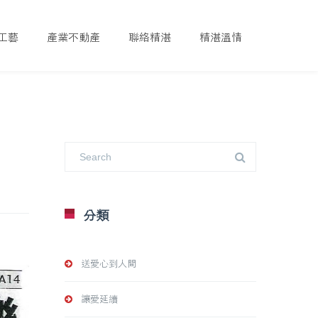
工藝
產業不動產
聯絡精湛
精湛溫情
分類
送愛心到人間
讓愛延續