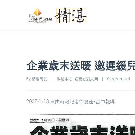
企業歲末送暖 邀遲緩
By 
精湛阿豹
|
媒體中心
, 
送愛心到人間
|
0 comment
2007-1-18 自由時報記者徐夏蓮/台中報導