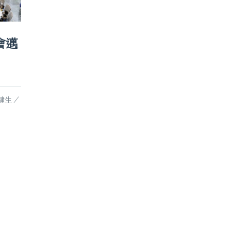
會邁
為一句話持續21年！企業
號召會員
展愛慢飛天使千人圍爐
動 回饋
By 
精湛阿豹
    |    
0 comment
By 
精湛阿豹
    |  
宋健生／
2020- 01- 15 16:59 聯合報 記者趙容萱／
原文刊載於建築與
台中即時報導
號.
READ MORE
READ MOR