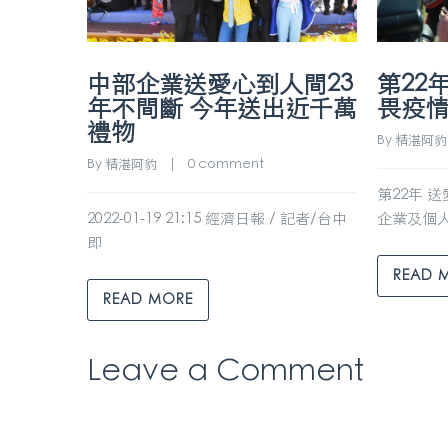
中部企業送愛心到人間23
第22
年不間斷 今年送出近千萬
畏疫
禮物
By 
精湛阿豹
By 
精湛阿豹
    |    
0 comment
第22年 
2022-01-19 21:15 經濟日報 / 記者/台中
企業及個人
即
READ 
READ MORE
Leave a Comment