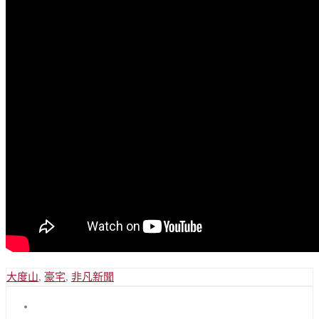
大度山
,
豪宅
,
非凡新聞