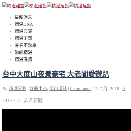
最新消息
精湛DNA
精湛典藏
精湛工藝
產業不動產
聯絡精湛
精湛溫情
台中大度山夜景豪宅 大老閭愛辦趴
By
精湛阿豹
|
媒體中心
,
房市漫談
|
0 comment
|
12 7 月, 2010
|
0
2010-7-12 非凡新聞