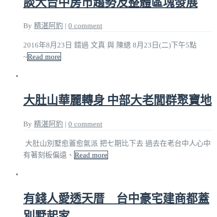
談大台中房市趨勢及整體區塊發展
By
精湛阿豹
|
0 comment
2016年8月23日 錯過 文真 與 陳總 8月23日(二)下午5點
~
Read more
大肚山華麗轉身 中部大老閭群聚寶地
By
精湛阿豹
|
0 comment
大肚山別墅愈蓋愈氣派 把七期比下去 過去在老台中人心中
有著刻板偏遠、
Read more
有錢人愛透天厝 台中豪宅建商都蓋
別墅起家