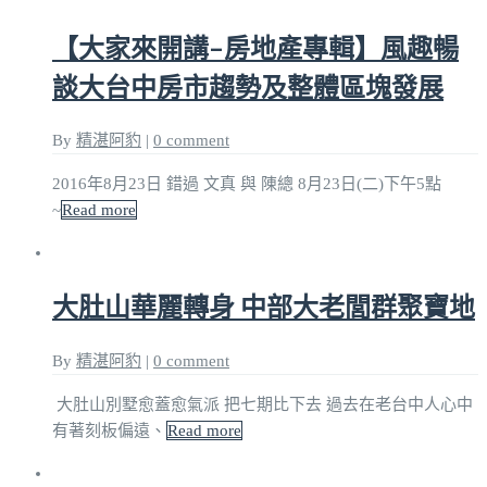
【大家來開講–房地產專輯】風趣暢
談大台中房市趨勢及整體區塊發展
By
精湛阿豹
|
0 comment
2016年8月23日 錯過 文真 與 陳總 8月23日(二)下午5點
~
Read more
大肚山華麗轉身 中部大老閭群聚寶地
By
精湛阿豹
|
0 comment
大肚山別墅愈蓋愈氣派 把七期比下去 過去在老台中人心中
有著刻板偏遠、
Read more