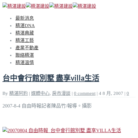
最新消息
精湛DNA
精湛典藏
精湛工藝
產業不動產
聯絡精湛
精湛溫情
台中會行館別墅 盡享villa生活
By
精湛阿豹
|
媒體中心
,
房市漫談
|
0 comment
|
4 8 月, 2007
|
0
2007-8-4 自由時報記者陳品竹/報導。攝影