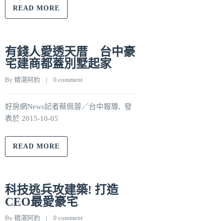
READ MORE
有錢人愛透天厝 台中豪
宅建商都蓋別墅起家
By 
精湛阿豹
    |    
0 comment
好房網News記者蔡佩蓉／台中報導, 發
表於 2015-10-05
READ MORE
科技逃兵攻建築! 打造
CEO最愛豪宅
By 
精湛阿豹
    |    
0 comment