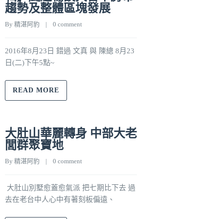
趨勢及整體區塊發展
By 
精湛阿豹
    |    
0 comment
2016年8月23日 錯過 文真 與 陳總 8月23
日(二)下午5點~
READ MORE
大肚山華麗轉身 中部大老
閭群聚寶地
By 
精湛阿豹
    |    
0 comment
大肚山別墅愈蓋愈氣派 把七期比下去 過
去在老台中人心中有著刻板偏遠、