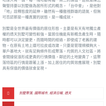
地球只有一個，每一塊地都有獨一無二的價值，這就是陳志
聲堅持要以別墅做為居所形式的概念，「台中會」，是他對
「地」詮釋態度的延伸，雖然有一種傲視群雄的語氣，但無
可否認那是一種真實的狀態，是一種成就。
別墅是全世界最有價值的居住形態，主要是有天有地獨立產
權的透天別墅可變性較強，當居住機能有新概念產生時，隨
時都可以決定變更，而隨時間的經過，即使成了老舊的建
物，在原有土地上還可拉皮或改建，只要是管理規模夠大、
單戶基地大，就有足夠條件形成聚落，均質的人文社區，將
會間接促漲形成更貴的行情價值，鄰近的土地變貴了，這聚
落特區的行情是跟著上漲，加上居住的均質效應展現，別墅
具有保值的價值就會呈現。
別墅聚落
,
國際城市
,
經濟日報
,
透天