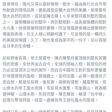
度會降低，陽光又得以直射植物、樹木，藉由進行光合作用
所創造的環境品質，要能感受這種大自然的美麗，是需要有
個大自然的居所，這就是陳志聲１６年來堅持蓋別墅的理由
之一，當樹種植在別墅中，與別墅相對，成為建築體的相對
大元素，他會隨著時間的累積，所呈現風貌會襯出建築物的
價值與表情，在主人細心照顧呵護下，可呈現的是一種持久
的美感與情感，久了，樹也會成為家中的一份子，足以與朋
友分享的生命體。
前有照後有靠，帝王居寶地，陳志聲堅持蓋頂級別墅有其獨
特的思維，全世界由古自今，全球的領袖人物，其居住的地
方必定是頂天立地的居所，而自古中國帝王對於居所更著重
於地理環境的面相，開彊闢土，安邦定國，必擇一龍潭虎穴
而自居，都是前有照、後有靠，兩側有環抱，藏風聚氣，依
山傍水的帝王風水而居。宅前見水匯集，宅後靠山，視為矯
捷神龍，山環水抱，形局完整，陳志聲說，精湛「台中會」
這億元聚落特區，就是一處擁有帝王居住風水的區域。