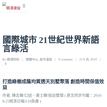
國際城市 21世紀世界新語
言綠活
By 
精湛阿豹
|
媒體中心
, 
房市漫談
|
0 comment
|
25 8 月, 2010    
|
0
打造綠樹成蔭均質透天別墅聚落
創造時間保值效
益
作者, 陳志聲/口述、黃士驊/採訪整理 ( 原文同步刊載：2010-
8-25經濟日報A10房產 )