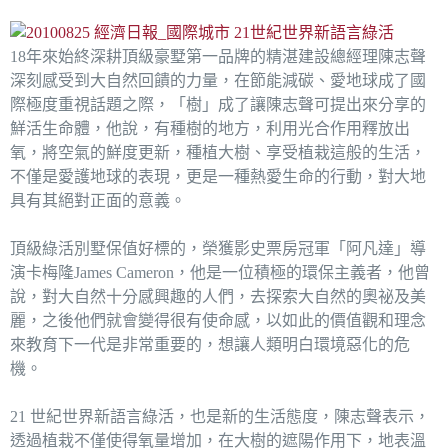
18年來始終深耕頂級豪墅第一品牌的精湛建設總經理陳志聲
深刻感受到大自然回饋的力量，在節能減碳、愛地球成了國
際極度重視話題之際，「樹」成了讓陳志聲可提出來分享的
鮮活生命體，他說，有種樹的地方，利用光合作用釋放出
氧，將空氣的鮮度更新，種植大樹、享受植栽這般的生活，
不僅是愛護地球的表現，更是一種熱愛生命的行動，對大地
具有其絕對正面的意義。
頂級綠活別墅保值好標的，榮獲影史票房冠軍「阿凡達」導
演卡梅隆James Cameron，他是一位積極的環保主義者，他曾
說，對大自然十分感興趣的人們，去探索大自然的奧祕及美
麗，之後他們就會變得很有使命感，以如此的價值觀和理念
來教育下一代是非常重要的，想讓人類明白環境惡化的危
機。
21 世紀世界新語言綠活，也是新的生活態度，陳志聲表示，
透過植栽不僅使得氧量增加，在大樹的遮陽作用下，地表溫