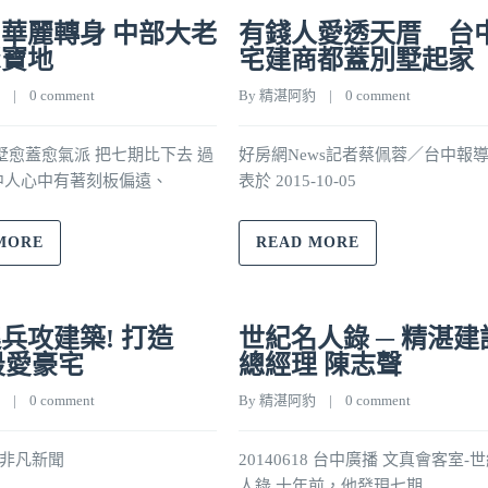
華麗轉身 中部大老
有錢人愛透天厝 台
聚寶地
宅建商都蓋別墅起家
    |    
0 comment
By 
精湛阿豹
    |    
0 comment
愈蓋愈氣派 把七期比下去 過
好房網News記者蔡佩蓉／台中報導
中人心中有著刻板偏遠、
表於 2015-10-05
MORE
READ MORE
兵攻建築! 打造
世紀名人錄 ─ 精湛建
最愛豪宅
總經理 陳志聲
    |    
0 comment
By 
精湛阿豹
    |    
0 comment
13 非凡新聞
20140618 台中廣播 文真會客室-
人錄 十年前，他發現七期