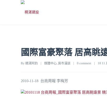
國際富豪聚落 居高眺
By 
精湛阿豹
|
媒體中心
, 
房市漫談
|
0 comment
|
18 11 月
2010-11-18 台商周報 李梅芳