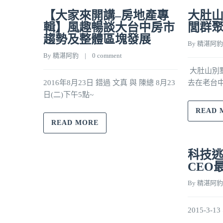
【大家來開講–房地產專
大肚山
輯】風趣暢談大台中房市
閭群
趨勢及整體區塊發展
By 
精湛阿豹
By 
精湛阿豹
    |    
0 comment
大肚山別墅
2016年8月23日 錯過 文真 與 陳總 8月23
去在老台
日(二)下午5點~
READ 
READ MORE
科技逃
CEO
By 
精湛阿豹
2015-3-