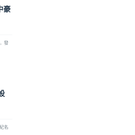
中豪
, 發
設
世紀名