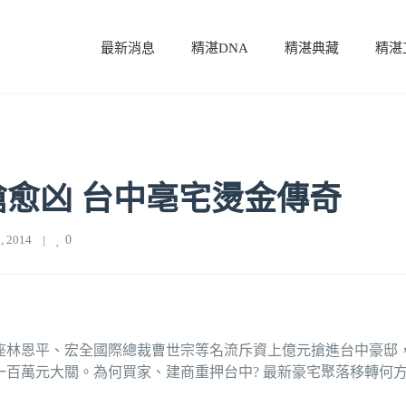
最新消息
精湛DNA
精湛典藏
精湛
搶愈凶 台中亳宅燙金傳奇
 2014    
|
0
座林恩平、宏全國際總裁曹世宗等名流斥資上億元搶進台中豪邸
百萬元大關。為何買家、建商重押台中? 最新豪宅聚落移轉何方