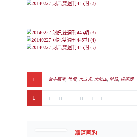
台中豪宅
,
地價
,
大立光
,
大肚山
,
財訊
,
達芙妮
精湛阿豹