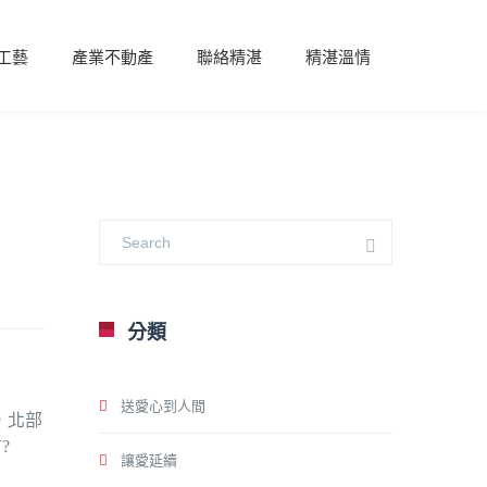
工藝
產業不動產
聯絡精湛
精湛溫情
分類
送愛心到人間
，北部
?
讓愛延續