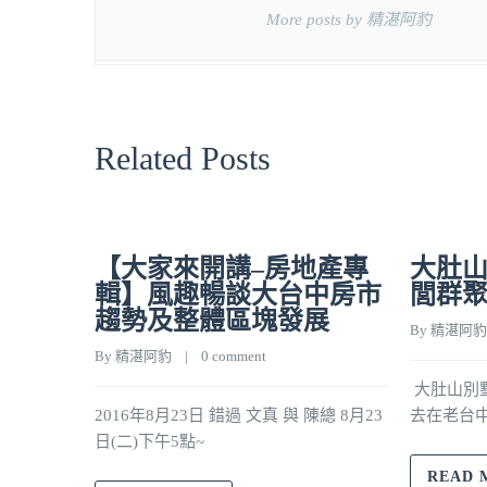
More posts by 精湛阿豹
Related Posts
【大家來開講–房地產專
大肚山
輯】風趣暢談大台中房市
閭群
趨勢及整體區塊發展
By 
精湛阿豹
By 
精湛阿豹
    |    
0 comment
大肚山別墅
2016年8月23日 錯過 文真 與 陳總 8月23
去在老台
日(二)下午5點~
READ 