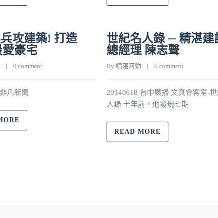
兵攻建築! 打造
世紀名人錄 ─ 精湛建
最愛豪宅
總經理 陳志聲
    |    
0 comment
By 
精湛阿豹
    |    
0 comment
13 非凡新聞
20140618 台中廣播 文真會客室-
人錄 十年前，他發現七期
MORE
READ MORE