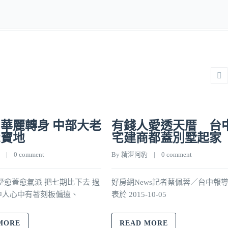
華麗轉身 中部大老
有錢人愛透天厝 台
聚寶地
宅建商都蓋別墅起家
    |    
0 comment
By 
精湛阿豹
    |    
0 comment
愈蓋愈氣派 把七期比下去 過
好房網News記者蔡佩蓉／台中報導
中人心中有著刻板偏遠、
表於 2015-10-05
MORE
READ MORE