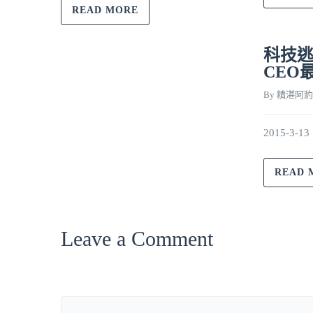
READ MORE
科技逃
CEO
By 
精湛阿豹
2015-3-
READ 
Leave a Comment