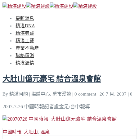
最新消息
精湛DNA
精湛典藏
精湛工藝
產業不動產
聯絡精湛
精湛溫情
大肚山億元豪宅 結合溫泉會館
By
精湛阿豹
|
媒體中心
,
房市漫談
|
0 comment
|
26 7 月, 2007
|
0
2007-7-26 中國時報記者盧金足/台中報導
中國時報
,
大肚山
,
溫泉