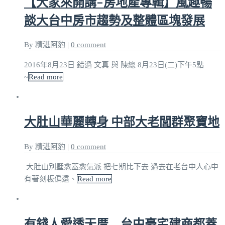
【大家來開講–房地產專輯】風趣暢
談大台中房市趨勢及整體區塊發展
By
精湛阿豹
|
0 comment
2016年8月23日 錯過 文真 與 陳總 8月23日(二)下午5點
~
Read more
大肚山華麗轉身 中部大老閭群聚寶地
By
精湛阿豹
|
0 comment
大肚山別墅愈蓋愈氣派 把七期比下去 過去在老台中人心中
有著刻板偏遠、
Read more
有錢人愛透天厝 台中豪宅建商都蓋