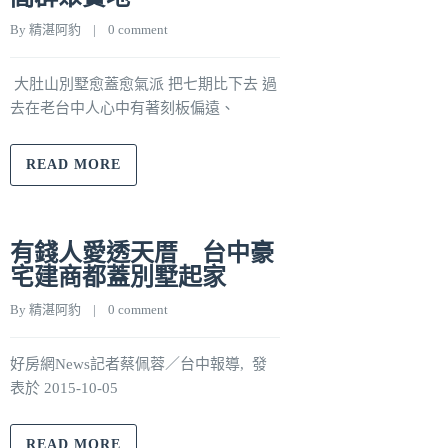
By 
精湛阿豹
    |    
0 comment
大肚山別墅愈蓋愈氣派 把七期比下去 過
去在老台中人心中有著刻板偏遠、
READ MORE
有錢人愛透天厝 台中豪
宅建商都蓋別墅起家
By 
精湛阿豹
    |    
0 comment
好房網News記者蔡佩蓉／台中報導, 發
表於 2015-10-05
READ MORE