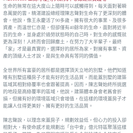
生命的無常在這大度山上隨時可以感觸得到，每天面對著瞬
息萬變的雲，精湛建設總經理陳志聲對生命有了更深刻的體
會，他說，像王永慶活了90多歲，擁有很大的事業、及很多
資產，而溫世仁亦是，但卻僅有40餘年的生命，面對將近半
百的生命，並身處於過勞狀態時的自己時，對生命的感慨就
更為深刻！人終而會回歸塵土，在努力了大半輩子，最終
「家」才是最真實的，選擇好的居所為家，對擁有事業、資
產的頂級人士才說，是與生命具有等同的價值。
全世界所有富豪的居所都是選擇頂天立地的別墅，他們知道
唯有別墅這種房子才能有好的生活品質，而能蓋別墅的建築
區域其相對綠覆率也會跟著提高，因而，陳志聲始終所挑選
的地段是高綠覆率的區域，他說，建築體本身會老舊會折
損，但擁有好的環境區域只會增值，在這樣的環境蓋房子才
能讓人住得更美好、擁有更好的生活品質。
陳志聲說，以理念來蓋房子，規劃效益低，但心力的投入卻
相對大，有使命感才能規劃出「台中會」億元特區聚落這樣