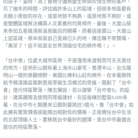
的房子，當時，為了實現守護熱愛生命與珍惜生命的客戶，
花了幾年的時間，評估過許多山上的區域，但很多地區都有
天敵小黑蚊的存在，或是地勢不夠高、或是地質不夠好，或
是整體區域無法構築人文素養的均質條件，最後，大度山是
來參加五星級清新溫泉飯店的開幕，而看這座寶山，大度山
上這區域，根本就是自己覓尋已久的地，陳志聲不禁贊嘆，
「美呆了！這不就是全世界頂級住宅的條件嗎！」。
「台中會」位處大城市區旁、不是僅用來渡假而可天天居住
的地方，這地形山貌有著上海佘山豪宅、香港半山、台北陽
明山一樣的景觀視野、美國比佛利山莊的條件，在本著期待
給予精湛建設客群更高等級生活模式的思維，開創了「台中
會」億元特區聚落。陳志聲說，若以建擘「台中會II」的設
計、建築團隊及使用同等級建材，在這每棟別墅是8,000多
萬，在台中市七期惠來公園則要將近3億元，像「台中會」如
此擁有實質價值卻能開出相對低的價格，正是嚮住台中生活
的北部頂級人士，要移居台中最好的選擇，是台中市最適合
居住的特區聚落。