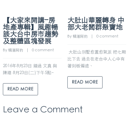
【大家來開講–房
大肚山華麗轉身 中
地產專輯】風趣暢
部大老閭群聚寶地
談大台中房市趨勢
By 
精湛阿豹
    |    
0 comment
及整體區塊發展
By 
精湛阿豹
    |    
0 comment
大肚山別墅愈蓋愈氣派 把七期
比下去 過去在老台中人心中有
2016年8月23日 錯過 文真 與
著刻板偏遠、
陳總 8月23日(二)下午5點~
READ MORE
READ MORE
Leave a Comment