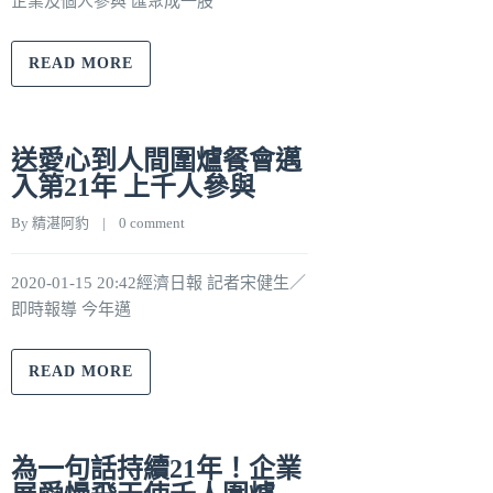
企業及個人參與 匯聚成一股
READ MORE
送愛心到人間圍爐餐會邁
入第21年 上千人參與
By 
精湛阿豹
    |    
0 comment
2020-01-15 20:42經濟日報 記者宋健生／
即時報導 今年邁
READ MORE
為一句話持續21年！企業