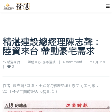
精湛建設總經理陳志聲：
陸資來台 帶動豪宅需求
By 
精湛阿豹
|
媒體中心
, 
房市漫談
|
0 comment
|
9 4 月, 2011    
0
|
作者, 陳志聲/口述、王妙琴/採訪整理 ( 原文同步刊載：
2011-4-9工商時報A18房地產 )