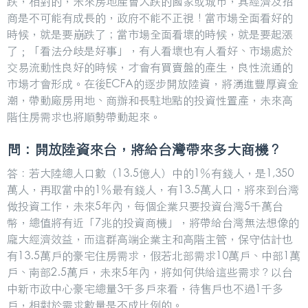
跌，相對的，未來房地產會大跌的國家或城市，其經濟及招
商是不可能有成長的，政府不能不正視！當市場全面看好的
時候，就是要崩跌了；當市場全面看壞的時候，就是要起漲
了﹔「看法分歧是好事」，有人看壞也有人看好、市場處於
交易流動性良好的時候，才會有買賣盤的產生，良性流通的
市場才會形成。在後ECFA的逐步開放陸資，將湧進豐厚資金
潮，帶動廠房用地、商辦和長駐地點的投資性置產，未來高
階住房需求也將順勢帶動起來。
問：開放陸資來台，將給台灣帶來多大商機？
答：若大陸總人口數（13.5億人）中的1％有錢人，是1,350
萬人，再取當中的1％最有錢人，有13.5萬人口，將來到台灣
做投資工作，未來5年內，每個企業只要投資台灣5千萬台
幣，總值將有近「7兆的投資商機」，將帶給台灣無法想像的
龐大經濟效益，而這群高端企業主和高階主管，保守估計也
有13.5萬戶的豪宅住房需求，假若北部需求10萬戶、中部1萬
戶、南部2.5萬戶，未來5年內，將如何供給這些需求？以台
中新市政中心豪宅總量3千多戶來看，待售戶也不過1千多
戶，相對於需求數量是不成比例的。