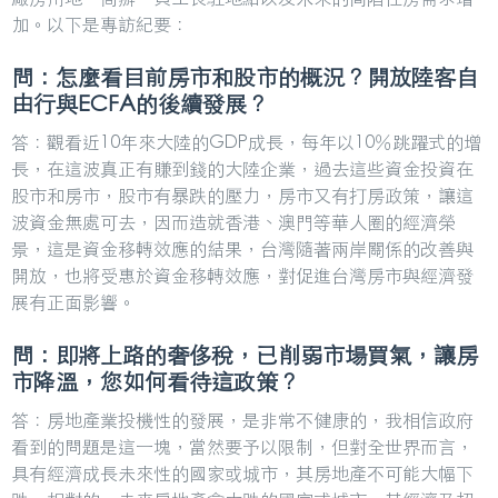
加。以下是專訪紀要：
問：怎麼看目前房市和股市的概況？開放陸客自
由行與ECFA的後續發展？
答：觀看近10年來大陸的GDP成長，每年以10％跳躍式的增
長，在這波真正有賺到錢的大陸企業，過去這些資金投資在
股市和房市，股市有暴跌的壓力，房市又有打房政策，讓這
波資金無處可去，因而造就香港、澳門等華人圈的經濟榮
景，這是資金移轉效應的結果，台灣隨著兩岸關係的改善與
開放，也將受惠於資金移轉效應，對促進台灣房市與經濟發
展有正面影響。
問：即將上路的奢侈稅，已削弱市場買氣，讓房
市降溫，您如何看待這政策？
答：房地產業投機性的發展，是非常不健康的，我相信政府
看到的問題是這一塊，當然要予以限制，但對全世界而言，
具有經濟成長未來性的國家或城市，其房地產不可能大幅下