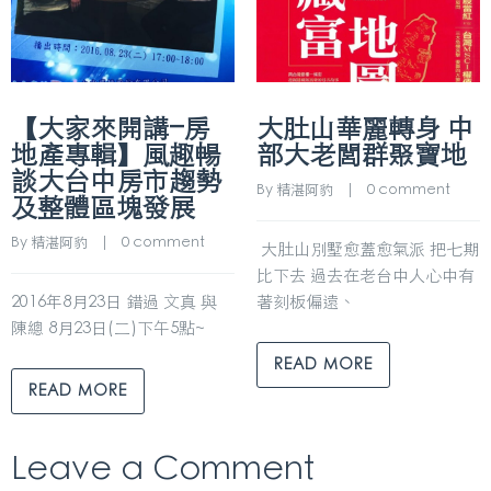
【大家來開講–房
大肚山華麗轉身 中
地產專輯】風趣暢
部大老閭群聚寶地
談大台中房市趨勢
By 
精湛阿豹
    |    
0 comment
及整體區塊發展
By 
精湛阿豹
    |    
0 comment
大肚山別墅愈蓋愈氣派 把七期
比下去 過去在老台中人心中有
2016年8月23日 錯過 文真 與
著刻板偏遠、
陳總 8月23日(二)下午5點~
READ MORE
READ MORE
Leave a Comment