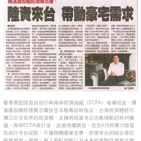
看準開放陸客自由行與兩岸經濟協議（ECFA）後續效益，精
湛建設總經理陳志聲接受本報專訪時指出，台灣經濟體將可
獨立於全世界的經濟體，並擁有陸資來台先馳得點的有利機
會，兩岸ECFA簽訂後，政策持續開放，包含6月將擴大陸客
自由行來台試點，不僅相關產業受惠，將使來台的陸企尋找
廠房用地、商辦、員工長駐地點以及未來的高階住房需求增