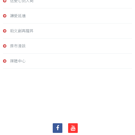
送愛心到人間
讓愛延續
助文創再躍昇
房市漫談
媒體中心