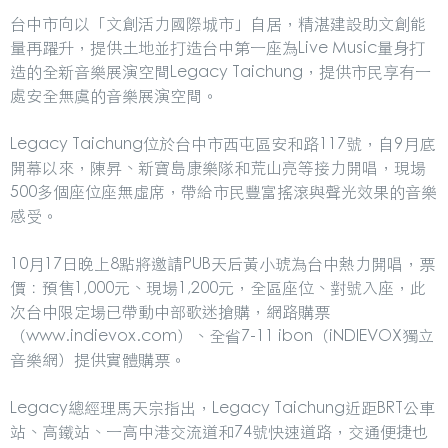
台中市向以「文創活力國際城市」自居，精湛建設助文創能
量再躍升，提供土地並打造台中第一座為Live Music量身打
造的全新音樂展演空間Legacy Taichung，提供市民享有一
處安全無虞的音樂展演空間。
Legacy Taichung位於台中市西屯區安和路117號，自9月底
開幕以來，陳昇、新寶島康樂隊和荒山亮等接力開唱，現場
500多個座位座無虛席，帶給市民豐富搖滾與聲光效果的音樂
感受。
10月17日晚上8點將邀請PUB天后黃小琥為台中熱力開唱，票
價：預售1,000元、現場1,200元，全區座位、對號入座，此
次台中限定場已帶動中部歌迷搶購，網路購票
（www.indievox.com）、全省7-11 ibon（iNDIEVOX獨立
音樂網）提供實體購票。
Legacy總經理馬天宗指出，Legacy Taichung近距BRT公車
站、高鐵站、一高中港交流道和74號快速道路，交通便捷也