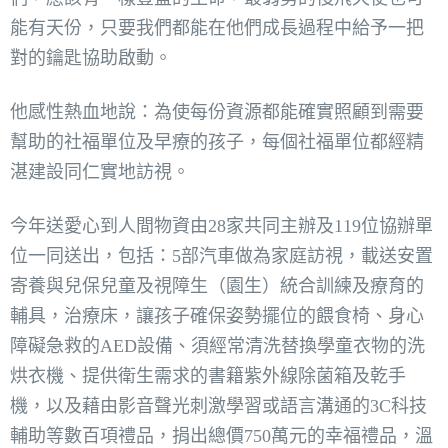
能有天份，只要我們都能在他們成長過程中給予一把
對的鑰匙協助啟動。
他感性熱血地說：為使每份資源都能確實照顧到需要
幫助的社福單位及早療的孩子，每個社福單位都經精
湛建設同仁實地訪視。
今年送愛心到人間物資由28家共同主辦及119位協辦單
位一同送出，包括：5部汽車做為家庭訪視，載送安置
寄養與兒保兒童及視障生（園生）統合訓練及療育的
輔具，治療床，讓孩子確保姿勢擺位的餵食椅、身心
障礙急救的AED設備、須經常清洗替換學童衣物的洗
烘衣機、提供衛生需求的書籍紫外線除菌箱及乾手
機，以及藉由影音聲光刺激學習或語言溝通的3C科技
輔助等數百項禮品，捐出總價750萬元的幸福禮品，溫