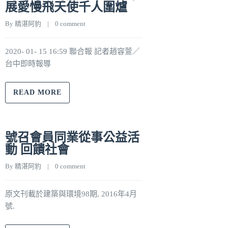
展愛慢飛天使千人圍爐
By 
精湛阿豹
    |    
0 comment
2020- 01- 15 16:59 聯合報 記者趙容萱／
台中即時報導
READ MORE
號召會員同業從事公益活
動 回饋社會
By 
精湛阿豹
    |    
0 comment
原文刊載於建築與環境98期, 2016年4月
號.