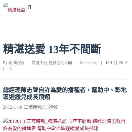
精湛送愛 13年不間斷
By 
精湛阿豹
|
媒體中心
, 
送愛心到人間
|
0 comment
|
18 1 月, 2012    
|
0
總經理陳志聲自許為愛的播種者，幫助中、彰地
區遲緩兒成長飛翔
2012-1-18 工商時報/王妙琴