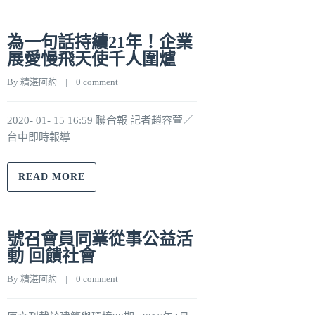
為一句話持續21年！企業
展愛慢飛天使千人圍爐
By 
精湛阿豹
    |    
0 comment
2020- 01- 15 16:59 聯合報 記者趙容萱／
台中即時報導
READ MORE
號召會員同業從事公益活
動 回饋社會
By 
精湛阿豹
    |    
0 comment