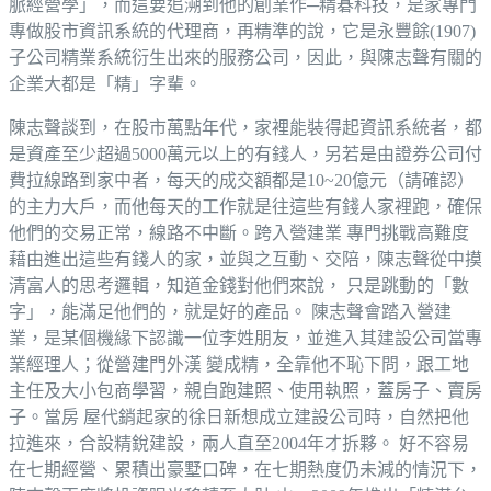
脈經營學」，而這要追溯到他的創業作─精碁科技，是家專門
專做股市資訊系統的代理商，再精準的說，它是永豐餘(1907)
子公司精業系統衍生出來的服務公司，因此，與陳志聲有關的
企業大都是「精」字輩。
陳志聲談到，在股市萬點年代，家裡能裝得起資訊系統者，都
是資產至少超過5000萬元以上的有錢人，另若是由證券公司付
費拉線路到家中者，每天的成交額都是10~20億元（請確認）
的主力大戶，而他每天的工作就是往這些有錢人家裡跑，確保
他們的交易正常，線路不中斷。跨入營建業 專門挑戰高難度
藉由進出這些有錢人的家，並與之互動、交陪，陳志聲從中摸
清富人的思考邏輯，知道金錢對他們來說， 只是跳動的「數
字」，能滿足他們的，就是好的產品。 陳志聲會踏入營建
業，是某個機緣下認識一位李姓朋友，並進入其建設公司當專
業經理人；從營建門外漢 變成精，全靠他不恥下問，跟工地
主任及大小包商學習，親自跑建照、使用執照，蓋房子、賣房
子。當房 屋代銷起家的徐日新想成立建設公司時，自然把他
拉進來，合設精銳建設，兩人直至2004年才拆夥。 好不容易
在七期經營、累積出豪墅口碑，在七期熱度仍未減的情況下，