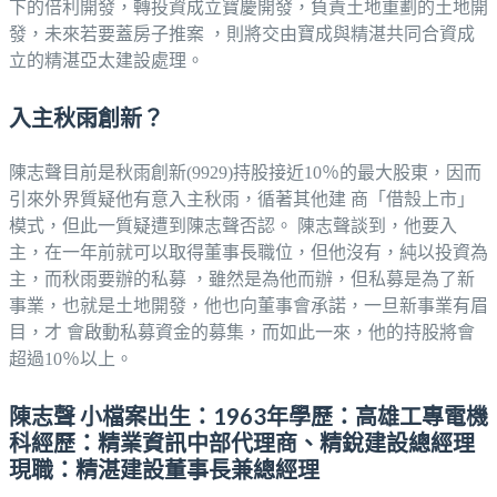
下的倍利開發，轉投資成立寶慶開發，負責土地重劃的土地開
發，未來若要蓋房子推案 ，則將交由寶成與精湛共同合資成
立的精湛亞太建設處理。
入主秋雨創新？
陳志聲目前是秋雨創新(9929)持股接近10％的最大股東，因而
引來外界質疑他有意入主秋雨，循著其他建 商「借殼上市」
模式，但此一質疑遭到陳志聲否認。 陳志聲談到，他要入
主，在一年前就可以取得董事長職位，但他沒有，純以投資為
主，而秋雨要辦的私募 ，雖然是為他而辦，但私募是為了新
事業，也就是土地開發，他也向董事會承諾，一旦新事業有眉
目，才 會啟動私募資金的募集，而如此一來，他的持股將會
超過10％以上。
陳志聲 小檔案出生：1963年學歷：高雄工專電機
科經歷：精業資訊中部代理商、精銳建設總經理
現職：精湛建設董事長兼總經理