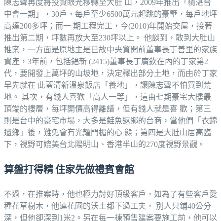
陳志聲再度將投資眼光移轉至大肚 山，2009年推出「精湛台
中會一期」，30戶，每戶至少6500萬元起跳的豪墅，每戶地坪
高達200多坪；而一 期工程完工，今(2010)年開始交屋，接著
推出第二期，坪數再放大至230坪以上。 他談到，敢到大肚山
推案，一方面是原地主是已故中央貿開前董事長丁善里的家族
資產，3年前，包括錩新 (2415)董事長丁廣欽在內的丁家第2
代，要開發上萬坪的山坡地，決定釋出部分土地，而由於丁家
早先就在 此蓋清新溫泉飯店「養地」，讓陳志聲不怕買到荒
地。 其次，有錢人喜歡「高人一等」，這由七期豪宅大樓最
頂端的樓層，每坪開價高得離譜，但有錢人就是喜 歡；第三
則是台中的豪宅市場，大多是鮭魚返鄉的台商，當他們「衣錦
還鄉」後，難免會有光耀門楣的心 態；第四是大肚山居高臨
下，視野可媲美台北陽明山、香港半山的270度視野景觀。
算盤打得精 住家先做禮賓會館
不過，在推案時，他也極力討好頂級客戶，如為了有些客戶愛
種花草樹木，他連花圃的沃土都下過工夫， 別人只鋪40公分
深，但他卻深到1米2。另在每一棟預售建案要施工前，他可以