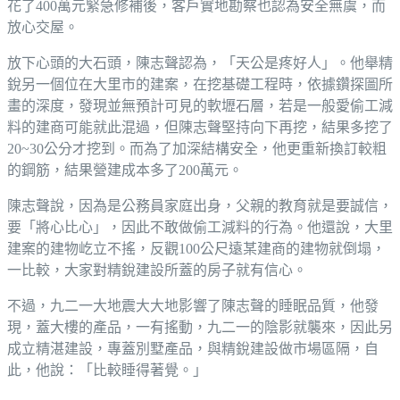
花了400萬元緊急修補後，客戶實地勘察也認為安全無虞，而
放心交屋。
放下心頭的大石頭，陳志聲認為，「天公是疼好人」。他舉精
銳另一個位在大里市的建案，在挖基礎工程時，依據鑽探圖所
畫的深度，發現並無預計可見的軟壢石層，若是一般愛偷工減
料的建商可能就此混過，但陳志聲堅持向下再挖，結果多挖了
20~30公分才挖到。而為了加深結構安全，他更重新換訂較粗
的鋼筋，結果營建成本多了200萬元。
陳志聲說，因為是公務員家庭出身，父親的教育就是要誠信，
要「將心比心」，因此不敢做偷工減料的行為。他還說，大里
建案的建物屹立不搖，反觀100公尺遠某建商的建物就倒塌，
一比較，大家對精銳建設所蓋的房子就有信心。
不過，九二一大地震大大地影響了陳志聲的睡眠品質，他發
現，蓋大樓的產品，一有搖動，九二一的陰影就襲來，因此另
成立精湛建設，專蓋別墅產品，與精銳建設做市場區隔，自
此，他說：「比較睡得著覺。」