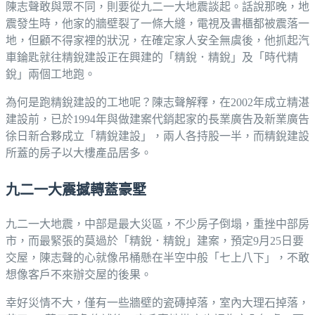
陳志聲敢與眾不同，則要從九二一大地震談起。話說那晚，地
震發生時，他家的牆壁裂了一條大縫，電視及書櫃都被震落一
地，但顧不得家裡的狀況，在確定家人安全無虞後，他抓起汽
車錀匙就往精銳建設正在興建的「精銳．精銳」及「時代精
銳」兩個工地跑。
為何是跑精銳建設的工地呢？陳志聲解釋，在2002年成立精湛
建設前，已於1994年與做建案代銷起家的長業廣告及新業廣告
徐日新合夥成立「精銳建設」，兩人各持股一半，而精銳建設
所蓋的房子以大樓產品居多。
九二一大震撼轉蓋豪墅
九二一大地震，中部是最大災區，不少房子倒塌，重挫中部房
市，而最緊張的莫過於「精銳．精銳」建案，預定9月25日要
交屋，陳志聲的心就像吊桶懸在半空中般「七上八下」，不敢
想像客戶不來辦交屋的後果。
幸好災情不大，僅有一些牆壁的瓷磚掉落，室內大理石掉落，