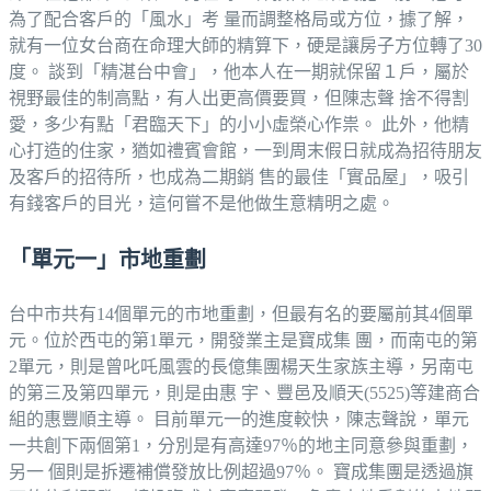
為了配合客戶的「風水」考 量而調整格局或方位，據了解，
就有一位女台商在命理大師的精算下，硬是讓房子方位轉了30
度。 談到「精湛台中會」，他本人在一期就保留１戶，屬於
視野最佳的制高點，有人出更高價要買，但陳志聲 捨不得割
愛，多少有點「君臨天下」的小小虛榮心作祟。 此外，他精
心打造的住家，猶如禮賓會館，一到周末假日就成為招待朋友
及客戶的招待所，也成為二期銷 售的最佳「實品屋」，吸引
有錢客戶的目光，這何嘗不是他做生意精明之處。
「單元一」市地重劃
台中市共有14個單元的市地重劃，但最有名的要屬前其4個單
元。位於西屯的第1單元，開發業主是寶成集 團，而南屯的第
2單元，則是曾叱吒風雲的長億集團楊天生家族主導，另南屯
的第三及第四單元，則是由惠 宇、豐邑及順天(5525)等建商合
組的惠豐順主導。 目前單元一的進度較快，陳志聲說，單元
一共創下兩個第1，分別是有高達97％的地主同意參與重劃，
另一 個則是拆遷補償發放比例超過97％。 寶成集團是透過旗