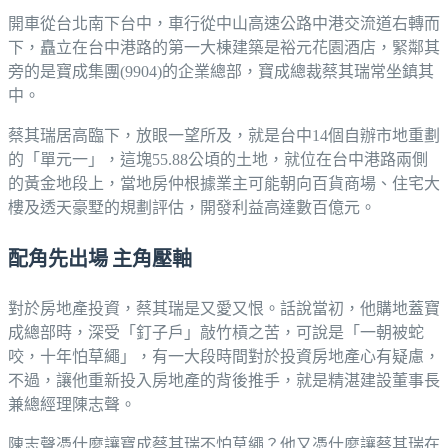
開車從台北南下台中，車行從中山高速公路中港交流道右轉而
下，矗立在台中港路的第一大棟建築是裕元花園酒店，緊鄰其
旁的是寶成集團(9904)的企業總部，寶成總裁蔡其瑞常坐鎮其
中。
蔡其瑞居高臨下，放眼一望所及，就是台中14個自辦市地重劃
的「單元一」，這塊55.88公頃的土地，就位在台中港路兩側
的黃金地段上，當地房仲根據業主可能朝向百貨商場、住宅大
樓及透天豪墅的規劃評估，開發利益高達數百億元。
配角先出場 主角壓軸
對於房地產投資，蔡其瑞是又愛又恨。話說當初，他購地蓋寶
成總部時，深受「釘子戶」敲竹槓之苦，可說是「一朝被蛇
咬，十年怕草繩」，有一大段時間對於投資房地產心有疑慮，
不過，讓他重新投入房地產的背後推手，就是精湛建設董事長
兼總經理陳志聲。
陳志聲憑什麼讓寶成蔡其瑞不怕草繩？他又憑什麼讓蔡其瑞在