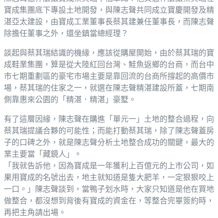
寶成集團底下專設土地開發，與陳志聲共同成立寶慶開發及精
湛亞太建設，由寶成工業董事長蔡其建兼任董事長，而陳志聲
除擔任董事之外，還坐鎮當總經理？
談起與蔡其瑞結識的機緣，應該從購屋開始，由於蔡其瑞的寶
成鞋業集團，算是從大陸紅回台灣、鮭魚返鄉的台商，而台中
市七期重劃區的豪宅市場主要是靠回流的台商所撐起的高價市
場，蔡其瑞的住家之一，就選在陳志聲精湛建設所蓋，七期南
側靠惠來公園的「精湛．精湛」豪墅。
有了這層因緣，陳志聲在購進「單元一」土地的整合過程，向
蔡其瑞提議合夥的可能性；而能打動蔡其瑞，除了陳志聲蓋房
子的口碑之外，就是陳志聲分析土地整合成功的關鍵，最大的
業主要當「藏鏡人」。
「我就告訴他，因為寶成是一年獲利上百億元的上市公司，如
果用寶成的名號出去，地主就知道是隻大肥羊，一定狠狠咬上
一口。」陳志聲談到，當鴨子划水時，大家只知道是他在買地
做整合，都沒想到背後有寶成的資金在，等整合完畢簽約時，
再把主角請出場。