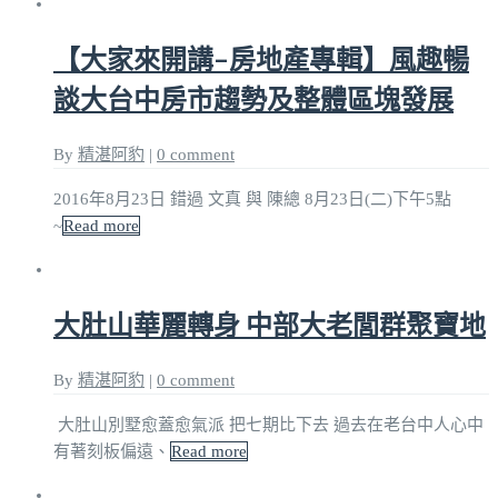
【大家來開講–房地產專輯】風趣暢
談大台中房市趨勢及整體區塊發展
By
精湛阿豹
|
0 comment
2016年8月23日 錯過 文真 與 陳總 8月23日(二)下午5點
~
Read more
大肚山華麗轉身 中部大老閭群聚寶地
By
精湛阿豹
|
0 comment
大肚山別墅愈蓋愈氣派 把七期比下去 過去在老台中人心中
有著刻板偏遠、
Read more