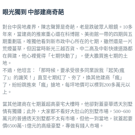
眼光獨到 中部建商奇葩
對台中房地產界，陳志聲算是奇葩，老是跌破眾人眼鏡。10多
年來，當建商的推案重心還在科博館、美術館一帶的四期與五
期重劃區，唯獨他看到新市政中心所在的七期，雖然還是一片
荒煙蔓草，但因當時新光三越百貨、中二高及中彰快速道路都
在興建，他心裡覺得「七期快動了」，便大膽買進七期的土
地。
不過，他坦言：「那時候，要承受很多同業說我『起笑(瘋
了)』的譏笑！」直至七期紅了、夯了，換其他建商「瘋」
了，紛紛跳進來「瘋」搶地，每坪地價可以標到200多萬元以
上。
當其他建商在七期蓋超高豪宅大樓時，他卻對蓋豪華透天別墅
情有獨鍾；此外，大家都不看好大肚山的別墅市場，500~600
萬元的普通透天別墅都不太有市場，但他一到當地，就蓋起要
價6500萬~1億元的高級豪墅，專做有錢人市場。