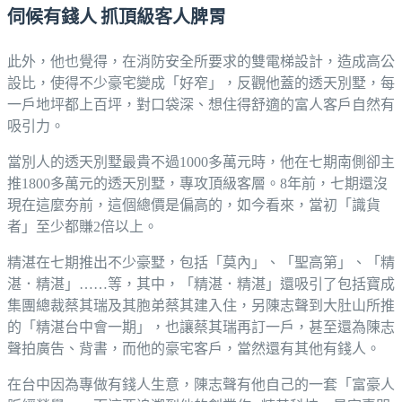
伺候有錢人 抓頂級客人脾胃
此外，他也覺得，在消防安全所要求的雙電梯設計，造成高公
設比，使得不少豪宅變成「好窄」，反觀他蓋的透天別墅，每
一戶地坪都上百坪，對口袋深、想住得舒適的富人客戶自然有
吸引力。
當別人的透天別墅最貴不過1000多萬元時，他在七期南側卻主
推1800多萬元的透天別墅，專攻頂級客層。8年前，七期還沒
現在這麼夯前，這個總價是偏高的，如今看來，當初「識貨
者」至少都賺2倍以上。
精湛在七期推出不少豪墅，包括「莫內」、「聖高第」、「精
湛．精湛」……等，其中，「精湛．精湛」還吸引了包括寶成
集團總裁蔡其瑞及其胞弟蔡其建入住，另陳志聲到大肚山所推
的「精湛台中會一期」，也讓蔡其瑞再訂一戶，甚至還為陳志
聲拍廣告、背書，而他的豪宅客戶，當然還有其他有錢人。
在台中因為專做有錢人生意，陳志聲有他自己的一套「富豪人