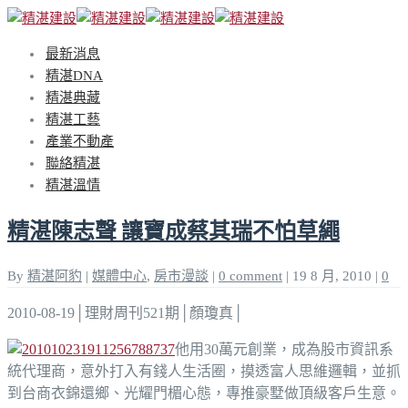
最新消息
精湛DNA
精湛典藏
精湛工藝
產業不動產
聯絡精湛
精湛溫情
精湛陳志聲 讓寶成蔡其瑞不怕草繩
By
精湛阿豹
|
媒體中心
,
房市漫談
|
0 comment
|
19 8 月, 2010
|
0
2010-08-19│理財周刊521期│顏瓊真│
他用30萬元創業，成為股市資訊系
統代理商，意外打入有錢人生活圈，摸透富人思維邏輯，並抓
到台商衣錦還鄉、光耀門楣心態，專推豪墅做頂級客戶生意。