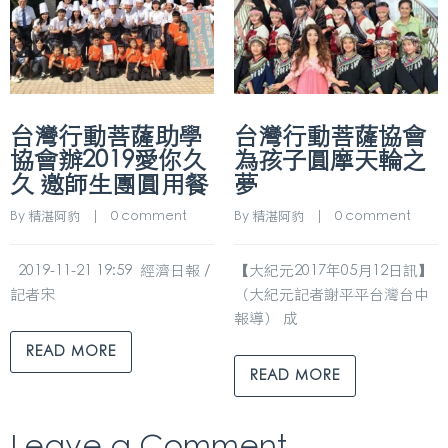
台灣行動菩薩助學
台灣行動菩薩協會
協會辦2019愛你久
為孩子圓摩天輪之
久 邀師生團圓用餐
夢
By 
精湛阿豹
    |    
0 comment
By 
精湛阿豹
    |    
0 comment
2019-11-21 19:59 經濟日報 /
【大紀元2017年05月12日訊】
記者宋
（大紀元記者謝平平台灣台中
報導） 成
READ MORE
READ MORE
Leave a Comment