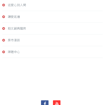
送愛心到人間
讓愛延續
助文創再躍昇
房市漫談
媒體中心