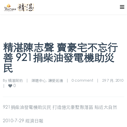
精湛陳志聲 賣豪宅不忘行
善 921捐柴油發電機助災
民
By 
精湛阿豹
|
媒體中心
, 
讓愛延續
|
0 comment
|
29 7 月, 2010    
0
|
921捐柴油發電機助災民 打造億元豪墅聚落區 貼近大自然
2010-7-29 經濟日報