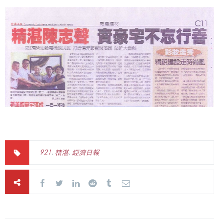
921
,
精湛
,
經濟日報