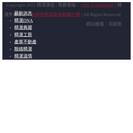
Copyright 2015 精湛建設 | 尊爵專線：
+886-4-36006666
| 精
最新消息
湛久棲會館：
台中市西屯區安和路97號
| All Rights Reserved.
精湛DNA
網站維護：司諾奇
精湛典藏
精湛工藝
產業不動產
聯絡精湛
精湛溫情