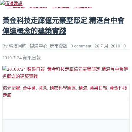
黃金科技走廊億元豪墅邸定 精湛台中會
傳達概念的建築實踐
By
精湛阿豹
|
媒體中心
,
房市漫談
|
0 comment
|
26 7 月, 2010
|
0
2010-7-24 蘋果日報
億元豪墅
,
台中會
,
概念
,
精密科學園區
,
精湛
,
蘋果日報
,
黃金科技
走廊