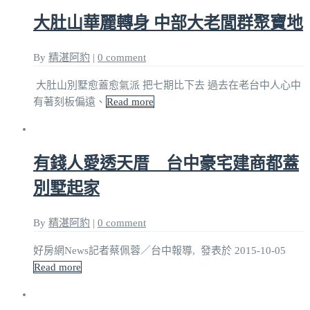
大肚山華麗轉身 中部大老閭群聚寶地
By
精湛阿豹
|
0 comment
大肚山別墅愈蓋愈氣派 把七期比下去 過去在老台中人心中
有著刻板偏遠、
Read more
有錢人愛透天厝 台中豪宅建商都蓋
別墅起家
By
精湛阿豹
|
0 comment
好房網News記者蔡佩蓉／台中報導, 發表於 2015-10-05
Read more