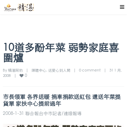
10道多酚年菜 弱勢家庭喜
圍爐
By 
精湛阿豹
|
媒體中心
, 
送愛心到人間
|
0 comment
|
31 1 月, 
0
2008    
|
市長領軍 各界送暖 捐車捐款送紅包 還送年菜提
貨單 家扶中心提前過年
2008-1-31 聯合報台中市記者/連線報導