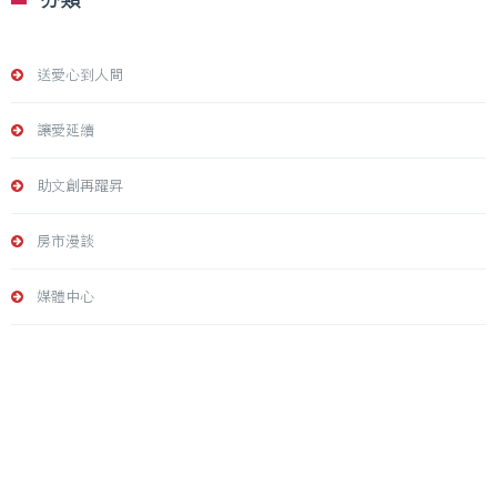
分類
送愛心到人間
讓愛延續
助文創再躍昇
房市漫談
媒體中心