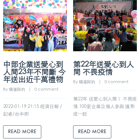
中部企業送愛心到
第22年送愛心到人
人間23年不間斷 今
間 不畏疫情
年送出近千萬禮物
By 
精湛阿豹
    |    
0 comment
By 
精湛阿豹
    |    
0 comment
第22年 送愛心到人間｜ 不畏疫
2022-01-19 21:15 經濟日報 /
情 100家企業及個人參與 匯聚
記者/台中即
成一股
READ MORE
READ MORE