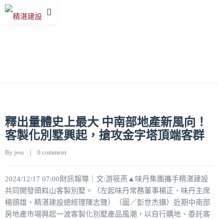
Grid 3 Columns
釋出量體史上最大 中南部地產新風向！
客製化別墅興起，搶攻金字塔頂端客群
By 
jess
|
0 comment
2024/12/17 07:00財訊報導｜文:游筱燕▲味丹集團攜手精湛建設
共同開發頭嵙山客製別墅。（左起味丹常務董事楊正、味丹主席
楊頭雄、精湛建設總經理陳志聲）（圖／彭世杰攝）近期中南部
房地產市場興起一波客製化別墅產品風潮，以自行購地、委託客