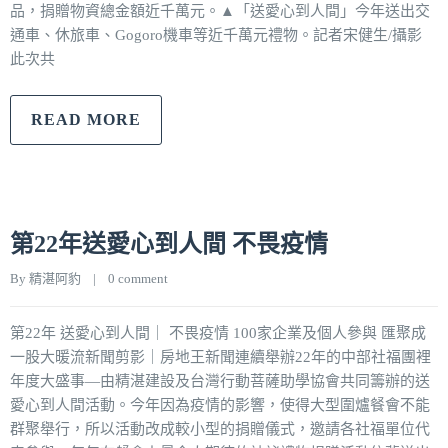
品，捐贈物資總金額近千萬元。▲「送愛心到人間」今年送出交
通車、休旅車、Gogoro機車等近千萬元禮物。記者宋健生/攝影
此次共
READ MORE
第22年送愛心到人間 不畏疫情
By 
精湛阿豹
|
0 comment
第22年 送愛心到人間｜ 不畏疫情 100家企業及個人參與 匯聚成
一股大暖流新聞剪影｜房地王新聞連續舉辦22年的中部社福團裡
年度大盛事—由精湛建設及台灣行動菩薩助學協會共同籌辦的送
愛心到人間活動。今年因為疫情的影響，使得大型圍爐餐會不能
群聚舉行，所以活動改成較小型的捐贈儀式，邀請各社福單位代