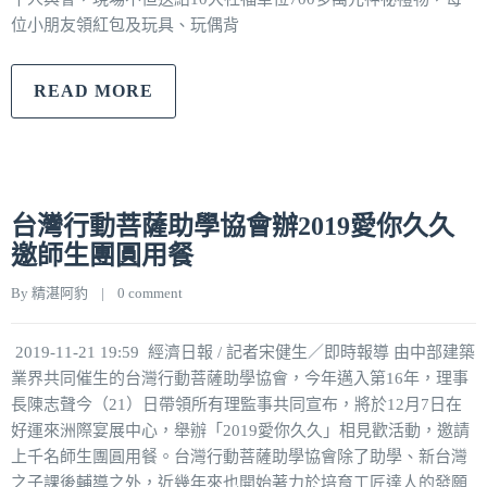
位小朋友領紅包及玩具、玩偶背
READ MORE
台灣行動菩薩助學協會辦2019愛你久久
邀師生團圓用餐
By 
精湛阿豹
|
0 comment
2019-11-21 19:59 經濟日報 / 記者宋健生／即時報導 由中部建築
業界共同催生的台灣行動菩薩助學協會，今年邁入第16年，理事
長陳志聲今（21）日帶領所有理監事共同宣布，將於12月7日在
好運來洲際宴展中心，舉辦「2019愛你久久」相見歡活動，邀請
上千名師生團圓用餐。台灣行動菩薩助學協會除了助學、新台灣
之子課後輔導之外，近幾年來也開始著力於培育工匠達人的發願