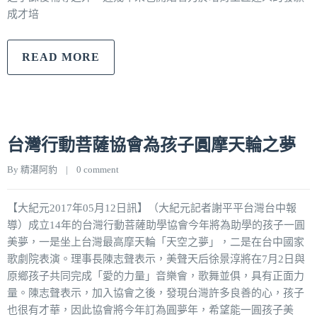
成才培
READ MORE
台灣行動菩薩協會為孩子圓摩天輪之夢
By 
精湛阿豹
|
0 comment
【大紀元2017年05月12日訊】（大紀元記者謝平平台灣台中報
導）成立14年的台灣行動菩薩助學協會今年將為助學的孩子一圓
美夢，一是坐上台灣最高摩天輪「天空之夢」，二是在台中國家
歌劇院表演。理事長陳志聲表示，美聲天后徐景淳將在7月2日與
原鄉孩子共同完成「愛的力量」音樂會，歌舞並俱，具有正面力
量。陳志聲表示，加入協會之後，發現台灣許多良善的心，孩子
也很有才華，因此協會將今年訂為圓夢年，希望能一圓孩子美