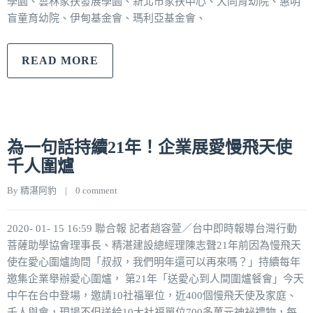
學園、雲林家扶發展學園、新北市家扶中心、大同育幼院、惠明
盲童育幼院、伊甸基金會、瑪利亞基金會、
READ MORE
為一句話持續21年！企業展愛慢飛天使
千人圍爐
By 
精湛阿豹
|
0 comment
2020- 01- 15 16:59 聯合報 記者趙容萱／台中即時報導台灣行動
菩薩助學協會理事長、精湛建設總經理陳志聲21年前因為慢飛天
使在愛心圍爐詢問「叔叔，我們明年還可以再來嗎？」持續每年
邀集企業舉辦愛心圍爐， 第21年「送愛心到人間圍爐餐會」今天
中午在台中登場，邀請10社福單位，近400個慢飛天使及家庭、
千人與會，現場不但送給10大社福單位700多萬元神祕禮物，每