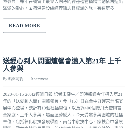
表參與，每年在餐會上最令人期待的神祕禮物捐贈活動依舊送出
滿滿的愛心。▲精湛建設總經理陳志聲感謝的說，有這麼多
READ MORE
送愛心到人間圍爐餐會邁入第21年 上千
人參與
By 
精湛阿豹
|
0 comment
2020-01-15 20:42經濟日報 記者宋健生／即時報導今年邁入第21
年的「送愛到人間」圍爐餐會，今（15）日在台中好運來洲際宴
展中心登場，總計有10個社福單位，以及近400個慢飛天使與盲
童家庭、上千人參與，場面溫馨感人。今天受邀參與圍爐的社福
單位，包括彰化家扶發展學園、南台中家扶中心、家扶台中發展