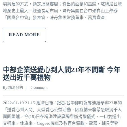
製興建的方式，鎖定頂級客層；釋出的面積和量體，堪稱是台灣
地產史上最大。經過長期布局，味丹集團在台中頭嵙山上舉辦
「國際台中會」發表會，味丹集團常務董事、萬寶資產
READ MORE
中部企業送愛心到人間23年不間斷 今年
送出近千萬禮物
By 
精湛阿豹
|
0 comment
2022-01-19 21:15 經濟日報 / 記者/台中即時報導連續舉辦23年的
「送愛心到人間」大型愛心公益活動，因疫情來襲緊急取消千人
團圓圍爐，今(19)日在精湛建設廣場舉辦捐贈儀式，一口氣送出
交通車、休旅車、Gogoro機車及數百台電腦、電器、輔具等物