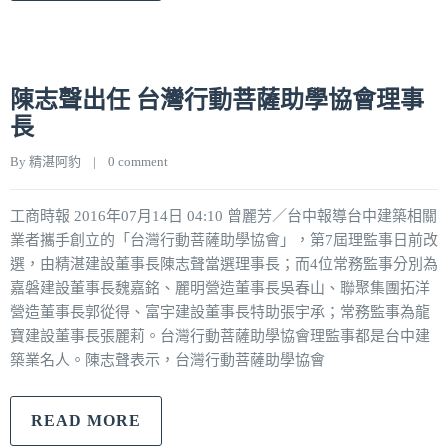
陳志聲出任 台灣行動菩薩助學協會理事
長
By 
精湛阿豹
|
0 comment
工商時報 2016年07月14日 04:10 曾麗芳／台中報導台中建築相關
業者攜手創立的「台灣行動菩薩助學協會」，第7屆理監事日前改
選，由精湛建設董事長陳志聲當選理事長；而4位常務監事分別為
嘉磐建設董事長魏嘉銘、麗明營造董事長吳春山、聯聚集團拓洋
營造董事長郭從得、富宇建設董事長特助張宇承；常務監事為龍
寶建設董事長張麗莉。台灣行動菩薩助學協會理監事都是台中建
築業名人。陳志聲表示，台灣行動菩薩助學協會
READ MORE