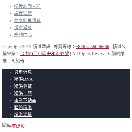
送愛心到人間
讓愛延續
助文創再躍昇
房市漫談
媒體中心
Copyright 2015 精湛建設 | 尊爵專線：
+886-4-36006666
| 精湛久
棲會館：
台中市西屯區安和路97號
| All Rights Reserved. 網站維
護：司諾奇
最新消息
精湛DNA
精湛典藏
精湛工藝
產業不動產
聯絡精湛
精湛溫情