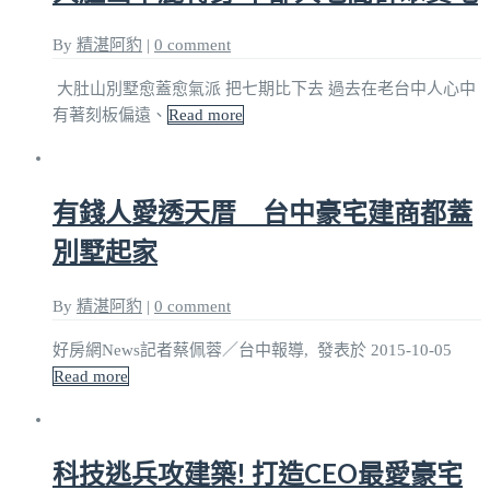
By
精湛阿豹
|
0 comment
大肚山別墅愈蓋愈氣派 把七期比下去 過去在老台中人心中
有著刻板偏遠、
Read more
有錢人愛透天厝 台中豪宅建商都蓋
別墅起家
By
精湛阿豹
|
0 comment
好房網News記者蔡佩蓉／台中報導, 發表於 2015-10-05
Read more
科技逃兵攻建築! 打造CEO最愛豪宅