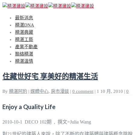
最新消息
精湛DNA
精湛典藏
精湛工藝
產業不動產
聯絡精湛
精湛溫情
住藏世好宅 享美好的精湛生活
By
精湛阿豹
|
媒體中心
,
房市漫談
|
0 comment
|
1 10 月, 2010
|
0
Enjoy a Quality Life
2010-10-1 DECO 102期 , 撰文=Julia Wang
對21世紀的建築人來說，除了不斷的在建築體與建築概念跳脫